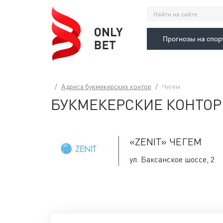
Прогнозы на спор
Адреса букмекерских контор
Чегем
БУКМЕКЕРСКИЕ КОНТОР
«ZENIT» ЧЕГЕМ
ул. Баксанское шоссе, 2