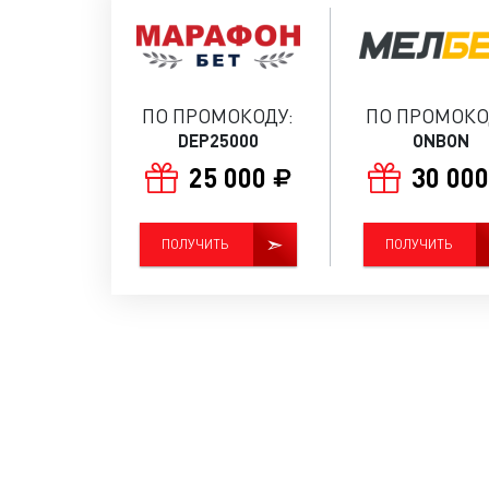
ПО ПРОМОКОДУ:
ПО ПРОМОКО
DEP25000
ONBON
25 000
30 00
ПОЛУЧИТЬ
ПОЛУЧИТЬ