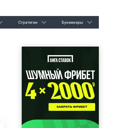
Стратегии
Букмекеры