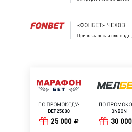
«ФОНБЕТ» ЧЕХОВ
Привокзальная площадь, 
ПО ПРОМОКОДУ:
ПО ПРОМОКО
DEP25000
ONBON
25 000
30 00