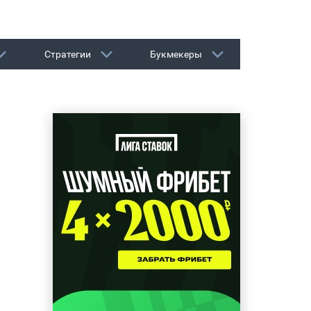
Стратегии
Букмекеры