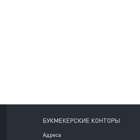
БУКМЕКЕРСКИЕ КОНТОРЫ
Адреса