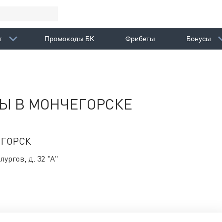
т
Промокоды БК
Фрибеты
Бонусы
Ы В МОНЧЕГОРСКЕ
ЕГОРСК
ургов, д. 32 "А"