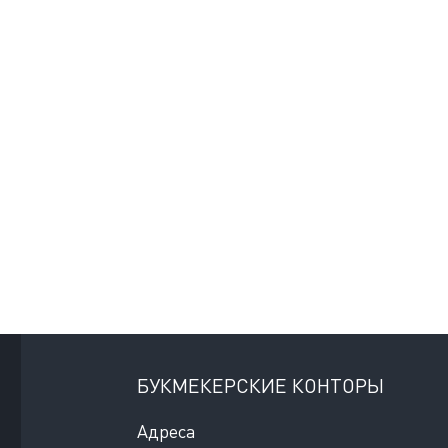
БУКМЕКЕРСКИЕ КОНТОРЫ
Адреса