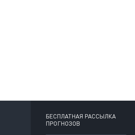
БЕСПЛАТНАЯ РАССЫЛКА
ПРОГНОЗОВ