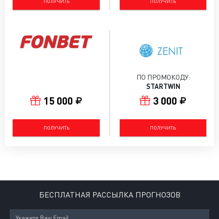
ПОЛУЧИТЬ
ПОЛУЧИТЬ
ПО ПРОМОКОДУ:
STARTWIN
15 000
3 000
ПОЛУЧИТЬ
ПОЛУЧИТЬ
БЕСПЛАТНАЯ РАССЫЛКА ПРОГНОЗОВ