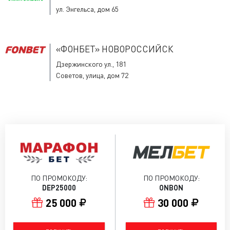
ул. Энгельса, дом 65
«ФОНБЕТ» НОВОРОССИЙСК
Дзержинского ул., 181
Советов, улица, дом 72
ПО ПРОМОКОДУ:
ПО ПРОМОКОДУ:
DEP25000
ONBON
25 000
30 000