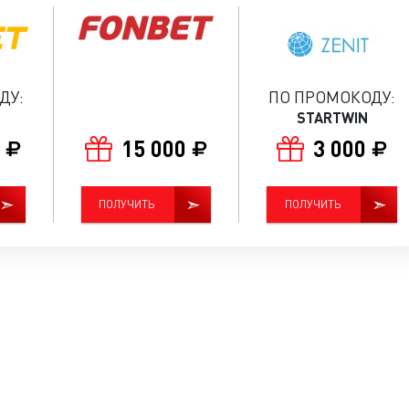
ДУ:
ПО ПРОМОКОДУ:
STARTWIN
0
15 000
3 000
ПОЛУЧИТЬ
ПОЛУЧИТЬ