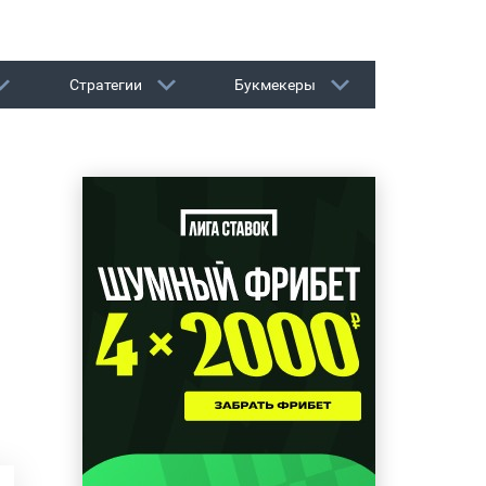
Стратегии
Букмекеры