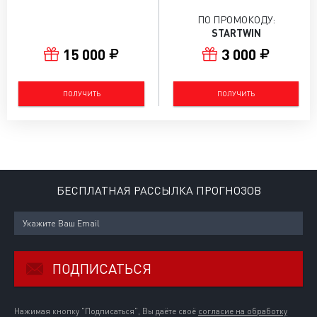
ПО ПРОМОКОДУ:
STARTWIN
15 000
3 000
ПОЛУЧИТЬ
ПОЛУЧИТЬ
БЕСПЛАТНАЯ РАССЫЛКА ПРОГНОЗОВ
ПОДПИСАТЬСЯ
Нажимая кнопку "Подписаться", Вы даёте своё
согласие на обработку