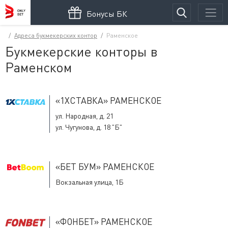
Бонусы БК
Адреса букмекерских контор
Раменское
Букмекерские конторы в
Раменском
«1XСТАВКА» РАМЕНСКОЕ
ул. Народная, д. 21
ул. Чугунова, д. 18 "Б"
«БЕТ БУМ» РАМЕНСКОЕ
Вокзальная улица, 1Б
«ФОНБЕТ» РАМЕНСКОЕ