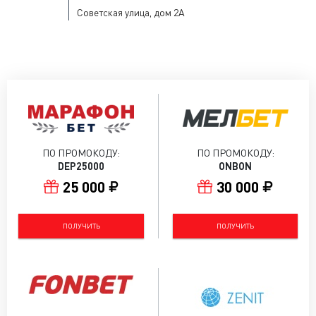
Советская улица, дом 2А
ПО ПРОМОКОДУ:
ПО ПРОМОКОДУ:
DEP25000
ONBON
25 000
30 000
ПОЛУЧИТЬ
ПОЛУЧИТЬ