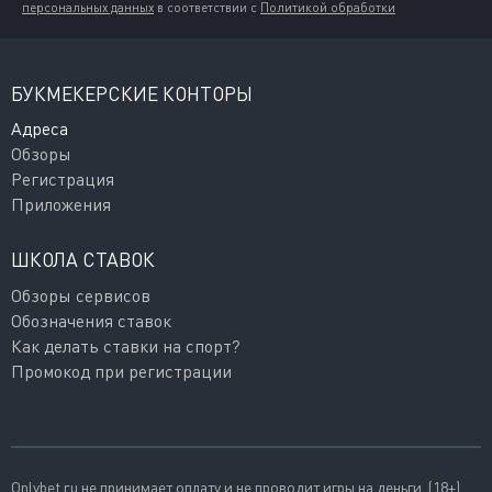
персональных данных
в соответствии с
Политикой обработки
БУКМЕКЕРСКИЕ КОНТОРЫ
Адреса
Обзоры
Регистрация
Приложения
ШКОЛА СТАВОК
Обзоры сервисов
Обозначения ставок
Как делать ставки на спорт?
Промокод при регистрации
Onlybet.ru не принимает оплату и не проводит игры на деньги. (18+)