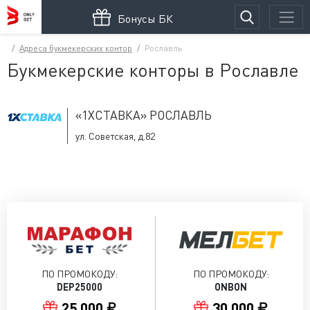
Бонусы БК
Адреса букмекерских контор
Рославль
Букмекерские конторы в Рославле
«1XСТАВКА» РОСЛАВЛЬ
ул. Советская, д.82
ПО ПРОМОКОДУ:
ПО ПРОМОКОДУ:
DEP25000
ONBON
25 000
30 000