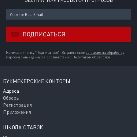
БЕСПЛАТНАЯ РАССЫЛКА ПРОГНОЗОВ
ПОДПИСАТЬСЯ
Нажимая кнопку "Подписаться", Вы даёте своё
согласие на обработку
персональных данных
в соответствии с
Политикой обработки
БУКМЕКЕРСКИЕ КОНТОРЫ
Адреса
Обзоры
Регистрация
Приложения
ШКОЛА СТАВОК