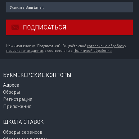
ПОДПИСАТЬСЯ
Нажимая кнопку "Подписаться", Вы даёте своё
согласие на обработку
персональных данных
в соответствии с
Политикой обработки
БУКМЕКЕРСКИЕ КОНТОРЫ
Адреса
Обзоры
Регистрация
Приложения
ШКОЛА СТАВОК
Обзоры сервисов
Обозначения ставок