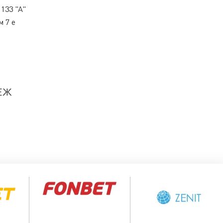
133 "А"
 7 е
ЕЖ