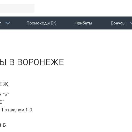
т
Промокоды БК
Фрибеты
Бонусы
Ы В ВОРОНЕЖЕ
НЕЖ
7 "е"
Е"
 1 этаж,пом.1-3
1 Б