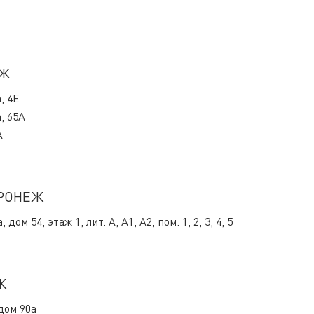
ЕЖ
, 4Е
, 65А
А
ОРОНЕЖ
м 54, этаж 1, лит. А, А1, А2, пом. 1, 2, 3, 4, 5
Ж
дом 90а