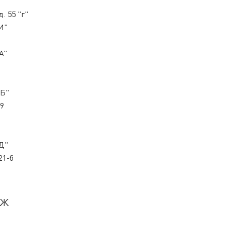
. 55 "г"
"И"
А"
"Б"
09
"Д"
21-б
ЕЖ