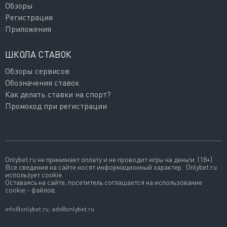
Обзоры
Регистрация
Приложения
ШКОЛА СТАВОК
Обзоры сервисов
Обозначения ставок
Как делать ставки на спорт?
Промокод при регистрации
Onlybet.ru не принимает оплату и не проводит игры на деньги. (18+)
Все сведения на сайте носят информационный характер. Onlybet.ru
использует cookie.
Оставаясь на сайте, посетитель соглашается на использование
cookie - файлов.
info@onlybet.ru
,
adv@onlybet.ru