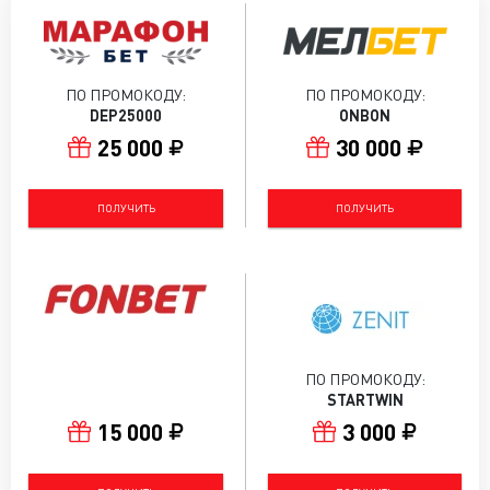
ПО ПРОМОКОДУ:
ПО ПРОМОКОДУ:
DEP25000
ONBON
25 000
30 000
ПОЛУЧИТЬ
ПОЛУЧИТЬ
ПО ПРОМОКОДУ:
STARTWIN
15 000
3 000