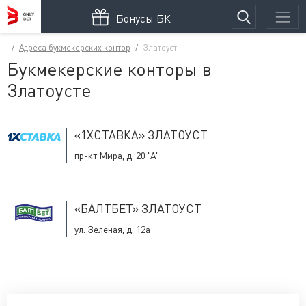
Бонусы БК
Адреса букмекерских контор
Златоуст
Букмекерские конторы в
Златоусте
«1XСТАВКА» ЗЛАТОУСТ
пр-кт Мира, д. 20 "А"
«БАЛТБЕТ» ЗЛАТОУСТ
ул. Зеленая, д. 12а