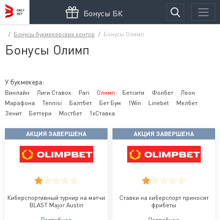
Бонусы БК
Бонусы букмекерских контор
Бонусы Олимп
Бонусы Олимп
У букмекера:
Винлайн
Лиги Ставок
Pari
Олимп
Бетсити
Фонбет
Леон
Марафона
Tennisi
Балтбет
Бет Бум
1Win
Linebet
Мелбет
Зенит
Беттери
Мостбет
1xСтавка
АКЦИЯ ЗАВЕРШЕНА
АКЦИЯ ЗАВЕРШЕНА
Киберспортивный турнир на матчи
Ставки на киберспорт приносят
BLAST Major Austin
фрибеты
Подробнее
Подробнее