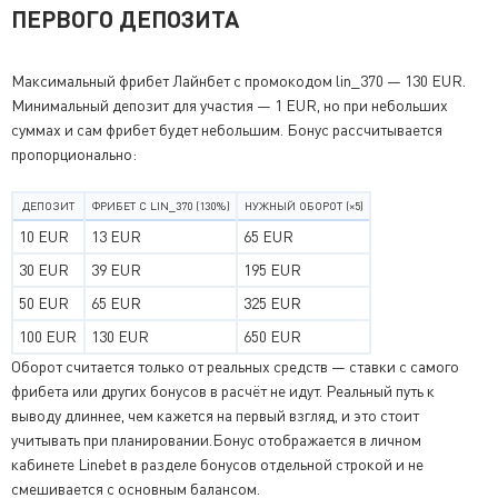
ПЕРВОГО ДЕПОЗИТА
Максимальный фрибет Лайнбет с промокодом lin_370 — 130 EUR.
Минимальный депозит для участия — 1 EUR, но при небольших
суммах и сам фрибет будет небольшим. Бонус рассчитывается
пропорционально:
ДЕПОЗИТ
ФРИБЕТ С LIN_370 (130%)
НУЖНЫЙ ОБОРОТ (×5)
10 EUR
13 EUR
65 EUR
30 EUR
39 EUR
195 EUR
50 EUR
65 EUR
325 EUR
100 EUR
130 EUR
650 EUR
Оборот считается только от реальных средств — ставки с самого
фрибета или других бонусов в расчёт не идут. Реальный путь к
выводу длиннее, чем кажется на первый взгляд, и это стоит
учитывать при планировании.Бонус отображается в личном
кабинете Linebet в разделе бонусов отдельной строкой и не
смешивается с основным балансом.