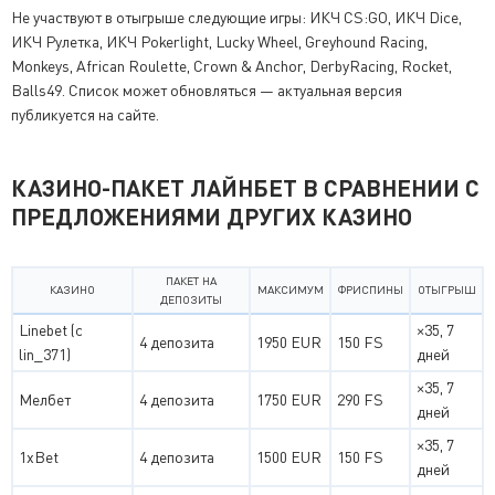
Не участвуют в отыгрыше следующие игры: ИКЧ CS:GO, ИКЧ Dice,
ИКЧ Рулетка, ИКЧ Pokerlight, Lucky Wheel, Greyhound Racing,
Monkeys, African Roulette, Crown & Anchor, DerbyRacing, Rocket,
Balls49. Список может обновляться — актуальная версия
публикуется на сайте.
КАЗИНО-ПАКЕТ ЛАЙНБЕТ В СРАВНЕНИИ С
ПРЕДЛОЖЕНИЯМИ ДРУГИХ КАЗИНО
ПАКЕТ НА
КАЗИНО
МАКСИМУМ
ФРИСПИНЫ
ОТЫГРЫШ
ДЕПОЗИТЫ
Linebet (с
×35, 7
4 депозита
1950 EUR
150 FS
lin_371)
дней
×35, 7
Мелбет
4 депозита
1750 EUR
290 FS
дней
×35, 7
1xBet
4 депозита
1500 EUR
150 FS
дней