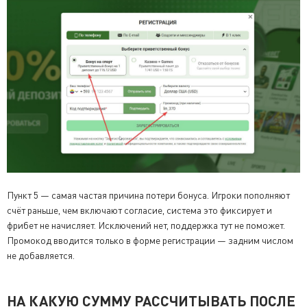
Пункт 5 — самая частая причина потери бонуса. Игроки пополняют
счёт раньше, чем включают согласие, система это фиксирует и
фрибет не начисляет. Исключений нет, поддержка тут не поможет.
Промокод вводится только в форме регистрации — задним числом
не добавляется.
НА КАКУЮ СУММУ РАССЧИТЫВАТЬ ПОСЛЕ