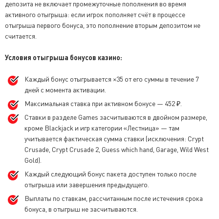
депозита не включает промежуточные пополнения во время
активного отыгрыша: если игрок пополняет счёт в процессе
отыгрыша первого бонуса, это пополнение вторым депозитом не
считается.
Условия отыгрыша бонусов казино:
Каждый бонус отыгрывается ×35 от его суммы в течение 7
дней с момента активации.
Максимальная ставка при активном бонусе — 452 ₽.
Ставки в разделе Games засчитываются в двойном размере,
кроме Blackjack и игр категории «Лестница» — там
учитывается фактическая сумма ставки (исключения: Crypt
Crusade, Crypt Crusade 2, Guess which hand, Garage, Wild West
Gold).
Каждый следующий бонус пакета доступен только после
отыгрыша или завершения предыдущего.
Выплаты по ставкам, рассчитанным после истечения срока
бонуса, в отыгрыш не засчитываются.