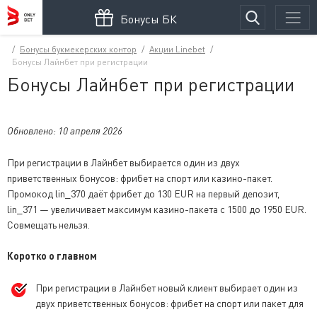
Бонусы БК
Бонусы букмекерских контор
Акции Linebet
Бонусы Лайнбет при регистрации
Бонусы Лайнбет при регистрации
Обновлено: 10 апреля 2026
При регистрации в Лайнбет выбирается один из двух
приветственных бонусов: фрибет на спорт или казино-пакет.
Промокод lin_370 даёт фрибет до 130 EUR на первый депозит,
lin_371 — увеличивает максимум казино-пакета с 1500 до 1950 EUR.
Совмещать нельзя.
Коротко о главном
При регистрации в Лайнбет новый клиент выбирает один из
двух приветственных бонусов: фрибет на спорт или пакет для