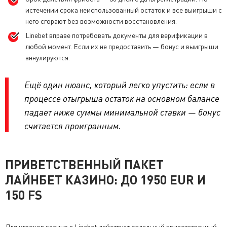
истечении срока неиспользованный остаток и все выигрыши с
него сгорают без возможности восстановления.
Linebet вправе потребовать документы для верификации в
любой момент. Если их не предоставить — бонус и выигрыши
аннулируются.
Ещё один нюанс, который легко упустить: если в
процессе отыгрыша остаток на основном балансе
падает ниже суммы минимальной ставки — бонус
считается проигранным.
ПРИВЕТСТВЕННЫЙ ПАКЕТ
ЛАЙНБЕТ КАЗИНО: ДО 1950 EUR И
150 FS
Для игроков казино в Linebet действует отдельный приветственный