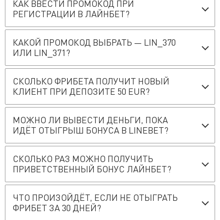
КАК ВВЕСТИ ПРОМОКОД ПРИ
РЕГИСТРАЦИИ В ЛАЙНБЕТ?
КАКОЙ ПРОМОКОД ВЫБРАТЬ — LIN_370
ИЛИ LIN_371?
СКОЛЬКО ФРИБЕТА ПОЛУЧИТ НОВЫЙ
КЛИЕНТ ПРИ ДЕПОЗИТЕ 50 EUR?
МОЖНО ЛИ ВЫВЕСТИ ДЕНЬГИ, ПОКА
ИДЁТ ОТЫГРЫШ БОНУСА В LINEBET?
СКОЛЬКО РАЗ МОЖНО ПОЛУЧИТЬ
ПРИВЕТСТВЕННЫЙ БОНУС ЛАЙНБЕТ?
ЧТО ПРОИЗОЙДЁТ, ЕСЛИ НЕ ОТЫГРАТЬ
ФРИБЕТ ЗА 30 ДНЕЙ?