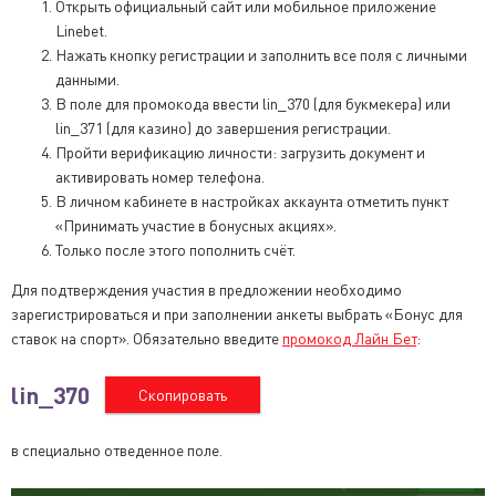
Открыть официальный сайт или мобильное приложение
Linebet.
Нажать кнопку регистрации и заполнить все поля с личными
данными.
В поле для промокода ввести lin_370 (для букмекера) или
lin_371 (для казино) до завершения регистрации.
Пройти верификацию личности: загрузить документ и
активировать номер телефона.
В личном кабинете в настройках аккаунта отметить пункт
«Принимать участие в бонусных акциях».
Только после этого пополнить счёт.
Для подтверждения участия в предложении необходимо
зарегистрироваться и при заполнении анкеты выбрать «Бонус для
ставок на спорт». Обязательно введите
промокод Лайн Бет
:
lin_370
Скопировать
в специально отведенное поле.