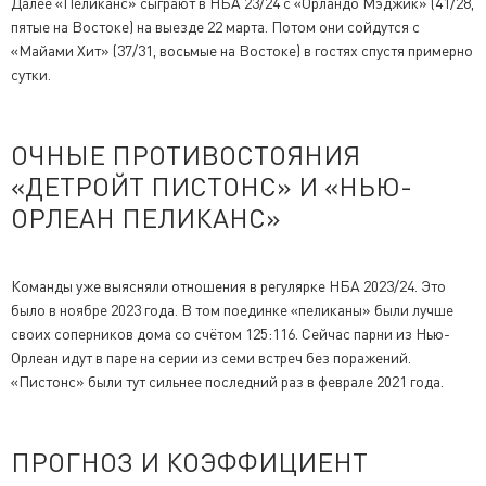
Далее «Пеликанс» сыграют в НБА 23/24 с «Орландо Мэджик» (41/28,
пятые на Востоке) на выезде 22 марта. Потом они сойдутся с
«Майами Хит» (37/31, восьмые на Востоке) в гостях спустя примерно
сутки.
ОЧНЫЕ ПРОТИВОСТОЯНИЯ
«ДЕТРОЙТ ПИСТОНС» И «НЬЮ-
ОРЛЕАН ПЕЛИКАНС»
Команды уже выясняли отношения в регулярке НБА 2023/24. Это
было в ноябре 2023 года. В том поединке «пеликаны» были лучше
своих соперников дома со счётом 125:116. Сейчас парни из Нью-
Орлеан идут в паре на серии из семи встреч без поражений.
«Пистонс» были тут сильнее последний раз в феврале 2021 года.
ПРОГНОЗ И КОЭФФИЦИЕНТ