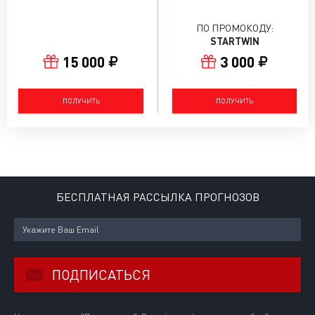
ПО ПРОМОКОДУ:
STARTWIN
15 000
3 000
ПОЛУЧИТЬ
ПОЛУЧИТЬ
БЕСПЛАТНАЯ РАССЫЛКА ПРОГНОЗОВ
ПОДПИСАТЬСЯ