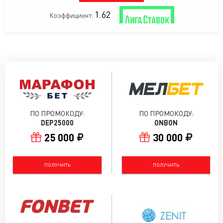
1.62
Коэффициент:
ПО ПРОМОКОДУ:
ПО ПРОМОКОДУ:
DEP25000
ONBON
25 000
30 000
ПОЛУЧИТЬ
ПОЛУЧИТЬ