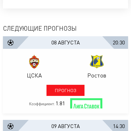
СЛЕДУЮЩИЕ ПРОГНОЗЫ
08 АВГУСТА
20:30
ЦСКА
Ростов
ПРОГНОЗ
1.81
Коэффициент:
09 АВГУСТА
14:30