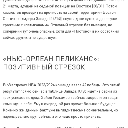
21 марта, идущей на седьмой позиции на Востоке (38/31). Потом
коллектив проверит на прочность на своей территории «Бостон
Селтикс» (лидеры Запада (54/14)) спустя двое суток, а далее уже
сражение с «пеликанами». Отличный отрезок без выездов, но
соперники тут очень опасные, хотя для «Пистонс» в их состоянии
сейчас других и не существует.
«НЬЮ-ОРЛЕАН ПЕЛИКАНС»:
ПОЗИТИВНЫЙ ОТРЕЗОК
В 68 встречах НБА 2023/2024 команда взяла 42 победы. Это пятый
результат прямо сейчас в таблице Запада. Клуб идёт на серии из
трёх успехов подряд. Зайон Уильямсон сейчас здоров и он тащит
команду на себе. Ему в очередной раз прочат большое будущее.
Конечно же, данный факт уже выглядит весьма сомнительным, но
парень реально крут сейчас и это надо просто признать.