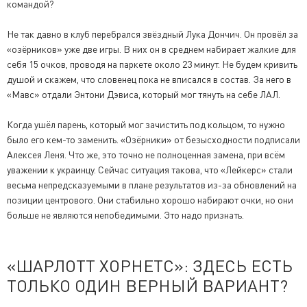
командой?
Не так давно в клуб перебрался звёздный Лука Дончич. Он провёл за
«озёрников» уже две игры. В них он в среднем набирает жалкие для
себя 15 очков, проводя на паркете около 23 минут. Не будем кривить
душой и скажем, что словенец пока не вписался в состав. За него в
«Мавс» отдали Энтони Дэвиса, который мог тянуть на себе ЛАЛ.
Когда ушёл парень, который мог зачистить под кольцом, то нужно
было его кем-то заменить. «Озёрники» от безысходности подписали
Алексея Леня. Что же, это точно не полноценная замена, при всём
уважении к украинцу. Сейчас ситуация такова, что «Лейкерс» стали
весьма непредсказуемыми в плане результатов из-за обновлений на
позиции центрового. Они стабильно хорошо набирают очки, но они
больше не являются непобедимыми. Это надо признать.
«ШАРЛОТТ ХОРНЕТС»: ЗДЕСЬ ЕСТЬ
ТОЛЬКО ОДИН ВЕРНЫЙ ВАРИАНТ?