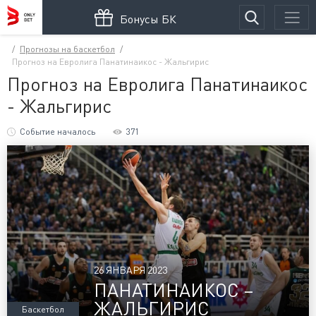
Бонусы БК
Прогнозы на баскетбол
Прогноз на Евролига Панатинаикос - Жальгирис
Прогноз на Евролига Панатинаикос
- Жальгирис
Событие началось
371
26 ЯНВАРЯ 2023
ПАНАТИНАИКОС –
ЖАЛЬГИРИС
Баскетбол