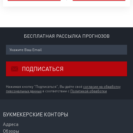
БЕСПЛАТНАЯ РАССЫЛКА ПРОГНОЗОВ
ПОДПИСАТЬСЯ
Нажимая кнопку "Подписаться", Вы даёте своё
согласие на обработку
персональных данных
в соответствии с
Политикой обработки
БУКМЕКЕРСКИЕ КОНТОРЫ
Адреса
Обзоры