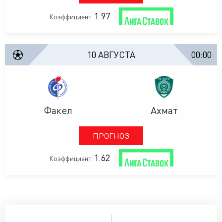
1.97
Коэффициент:
10 АВГУСТА
00:00
Факел
Ахмат
ПРОГНОЗ
1.62
Коэффициент: