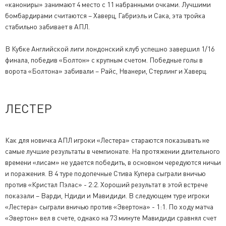
«канониры» занимают 4 место с 11 набранными очками. Лучшими
бомбардирами считаются – Хаверц, Габриэль и Сака, эта тройка
стабильно забивает в АПЛ.
В Кубке Английской лиги лондонский клуб успешно завершил 1/16
финала, победив «Болтон» с крупным счетом. Победные голы в
ворота «Болтона» забивали – Райс, Нванери, Стерлинг и Хаверц.
ЛЕСТЕР
Как для новичка АПЛ игроки «Лестера» стараются показывать не
самые лучшие результаты в чемпионате. На протяжении длительного
времени «лисам» не удается победить, в основном чередуются ничьи
и поражения. В 4 туре подопечные Стива Купера сыграли вничью
против «Кристал Пэлас» - 2:2. Хороший результат в этой встрече
показали – Варди, Ндиди и Мавидиди. В следующем туре игроки
«Лестера» сыграли вничью против «Эвертона» - 1:1. По ходу матча
«Эвертон» вел в счете, однако на 73 минуте Мавидиди сравнял счет