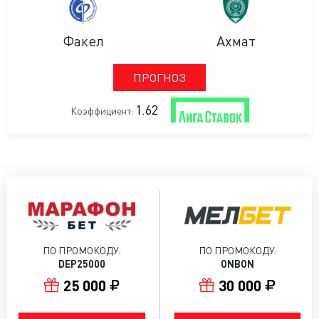
Факел
Ахмат
ПРОГНОЗ
1.62
Коэффициент:
ПО ПРОМОКОДУ:
ПО ПРОМОКОДУ:
DEP25000
ONBON
25 000
30 000