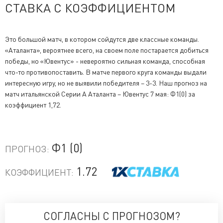
СТАВКА С КОЭФФИЦИЕНТОМ
Это большой матч, в котором сойдутся две классные команды.
«Аталанта», вероятнее всего, на своем поле постарается добиться
победы, но «Ювентус» - невероятно сильная команда, способная
что-то противопоставить. В матче первого круга команды выдали
интересную игру, но не выявили победителя – 3-3. Наш прогноз на
матч итальянской Серии А Аталанта – Ювентус 7 мая: Ф1(0) за
коэффициент 1,72.
Ф1 (0)
ПРОГНОЗ:
1.72
КОЭФФИЦИЕНТ:
СОГЛАСНЫ С ПРОГНОЗОМ?