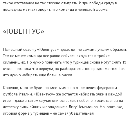
такое отставание не так сложно отыграть. И три победы кряду в
последних матчах говорят, что команда в неплохой форме.
«ЮВЕНТУС»
Нынешний сезон у «Ювентуса» проходит не самым лучшим образом.
Тем не менее команда все равно сейчас находится в тройке
сильнейших. Но нужно понимать, что у туринцев снова могут снять 15
очков – их пока что вернули, но разбирательство продолжается. Так
что нужно набирать еще больше очков.
Конечно, многое будет зависеть именно от решения федерации
футбола Италии. «Ювентусу» же остается набирать очки в каждой
игре – даже в таком случае они оставляют себе неплохие шансы на
четверку сильнейших и попадание в Лигу Чемпионов. Но, опять же,
игровая форма у туринцев – не самая убедительная.