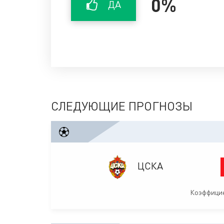
0%
ДА
СЛЕДУЮЩИЕ ПРОГНОЗЫ
ЦСКА
Коэффицие