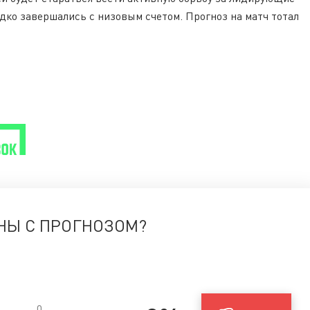
дко завершались с низовым счетом. Прогноз на матч тотал
НЫ С ПРОГНОЗОМ?
0