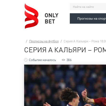
Прогнозы на спор
Прогнозы на футбол
Серия А Кальяри – Рома 18.0
СЕРИЯ А КАЛЬЯРИ – РОМ
Событие началось
306