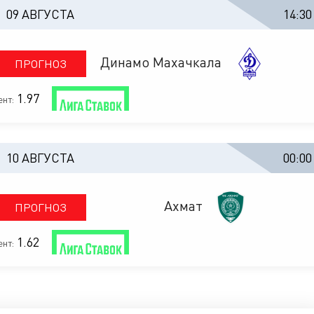
09 АВГУСТА
14:30
Динамо Махачкала
ПРОГНОЗ
1.97
нт:
10 АВГУСТА
00:00
Ахмат
ПРОГНОЗ
1.62
нт: