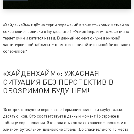
«Хайденхайм» идёт на серии поражений в зоне стыковых матчей за
сохранение прописки в Бундеслиге 1. «Унион Берлин» тоже активно
теряет очки и катится назад. В данный момент он уже в нижней
части турнирной таблицы. Что может произойти в очной битве таких
соперников?
«ХАЙДЕНХАЙМ»: УЖАСНАЯ
СИТУАЦИЯ БЕЗ ПЕРСПЕКТИВ В
ОБОЗРИМОМ БУДУЩЕМ!
15 встреч в текущем первенстве Германии принесли клубу только
десять очков. Это соответствует в данный момент 16 строчке в
таблице соревнования. Это зона стыков за сохранение прописки в
элитном футбольном дивизионе страны. До спасительного 15 места