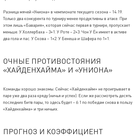
Разница мячей «Униона» в чемпионате текущего сезона – 14:19.
Только два конкурента по турниру менее продуктивны в атаке. При
этом лишь «Бавария», которая сейчас первая в турнире, пропускает
меньше. У Холлербаха – 3+1. У Роте – 2+3. Чон У Ён имеет в активе
два гола и пас. У Скова – 1+2. У Бенеша и Шафера по 1+1.
ОЧНЫЕ ПРОТИВОСТОЯНИЯ
«ХАЙДЕНХАЙМА» И «УНИОНА»
Команды хорошо знакомы. Сейчас «Хайденхайм» не проигрывает в
паре уже два раза кряду (ничья и успех). Если же рассмотреть десять
последних битв пары, то здесь будет – 6:1 по победам снова в пользу
«Хайденхайма» и три ничьих.
ПРОГНОЗ И КОЭФФИЦИЕНТ