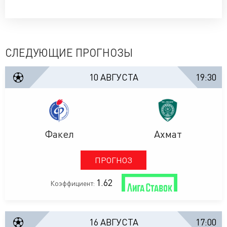
СЛЕДУЮЩИЕ ПРОГНОЗЫ
10 АВГУСТА
19:30
Факел
Ахмат
ПРОГНОЗ
1.62
Коэффициент:
16 АВГУСТА
17:00