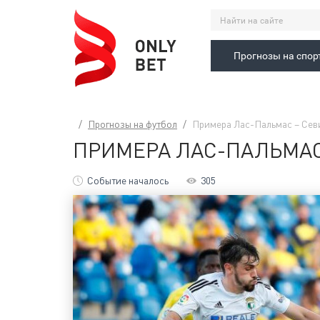
Прогнозы на спор
Прогнозы на футбол
Примера Лас-Пальмас – Сев
ПРИМЕРА ЛАС-ПАЛЬМАС
Событие началось
305