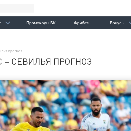
т
Промокоды БК
Фрибеты
Бонусы
илья прогноз
 – СЕВИЛЬЯ ПРОГНОЗ