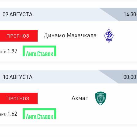
09 АВГУСТА
14:30
Динамо Махачкала
ПРОГНОЗ
1.97
нт:
10 АВГУСТА
00:00
Ахмат
ПРОГНОЗ
1.62
нт: