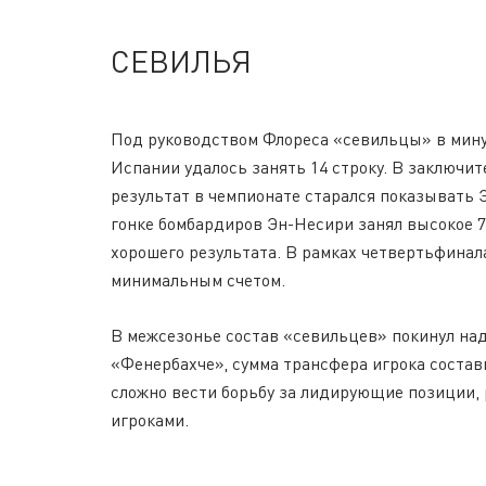
СЕВИЛЬЯ
Под руководством Флореса «севильцы» в мину
Испании удалось занять 14 строку. В заключи
результат в чемпионате старался показывать Э
гонке бомбардиров Эн-Несири занял высокое 7
хорошего результата. В рамках четвертьфинал
минимальным счетом.
В межсезонье состав «севильцев» покинул на
«Фенербахче», сумма трансфера игрока состав
сложно вести борьбу за лидирующие позиции, 
игроками.