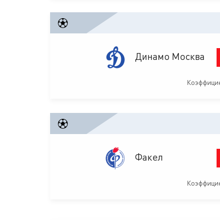
Динамо Москва
Коэффицие
Факел
Коэффицие