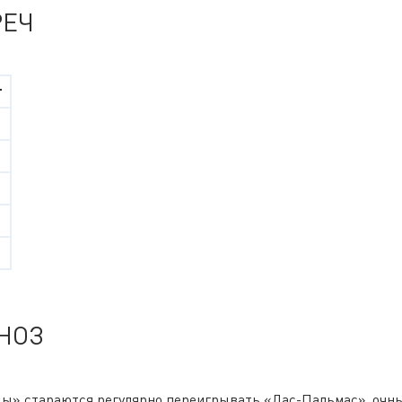
РЕЧ
т
НОЗ
ы» стараются регулярно переигрывать «Лас-Пальмас», очн