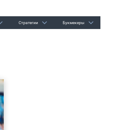
Стратегии
Букмекеры