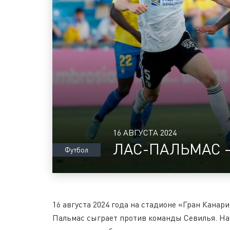
16 АВГУСТА 2024
ЛАС-ПАЛЬМАС 
Футбол
16 августа 2024 года на стадионе «Гран Канари
Пальмас сыграет против команды Севилья. Нач