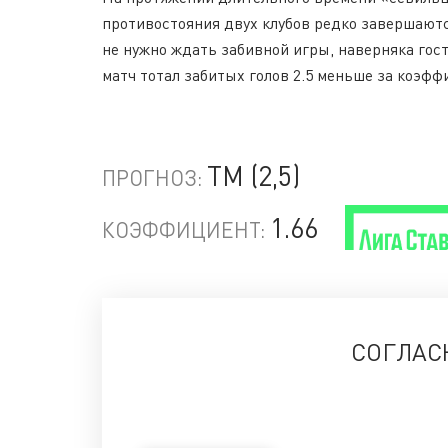
противостояния двух клубов редко завершаютс
не нужно ждать забивной игры, наверняка гос
матч тотал забитых голов 2.5 меньше за коэффи
ТМ (2,5)
ПРОГНОЗ:
1.66
КОЭФФИЦИЕНТ:
СОГЛАС