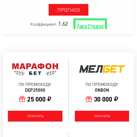
ПРОГНОЗ
1.62
Коэффициент:
ПО ПРОМОКОДУ:
ПО ПРОМОКОДУ:
DEP25000
ONBON
25 000
30 000
ПОЛУЧИТЬ
ПОЛУЧИТЬ