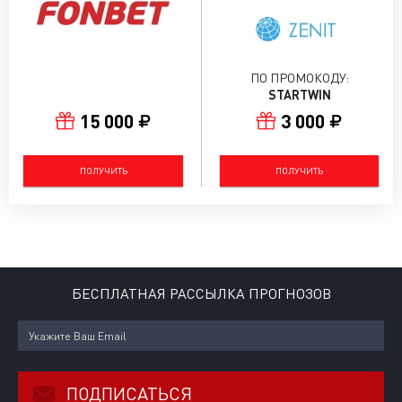
ПО ПРОМОКОДУ:
STARTWIN
15 000
3 000
ПОЛУЧИТЬ
ПОЛУЧИТЬ
БЕСПЛАТНАЯ РАССЫЛКА ПРОГНОЗОВ
ПОДПИСАТЬСЯ