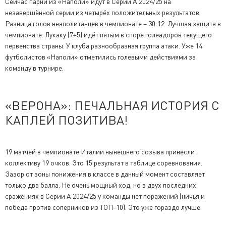
Сейчас парни из «Наполи» идут в Серии А 2024/25 на
незавершённой серии из четырёх положительных результатов.
Разница голов неаполитанцев в чемпионате – 30:12. Лучшая защита в
чемпионате. Лукаку (7+5) идёт пятым в споре голеадоров текущего
первенства страны. У клуба разнообразная группа атаки. Уже 14
футболистов «Наполи» отметились голевыми действиями за
команду в турнире.
«ВЕРОНА»: ПЕЧАЛЬНАЯ ИСТОРИЯ С
КАПЛЕЙ ПОЗИТИВА!
19 матчей в чемпионате Италии нынешнего созыва принесли
коллективу 19 очков. Это 15 результат в таблице соревнования.
Зазор от зоны понижения в классе в данный момент составляет
только два балла. Не очень мощный ход, но в двух последних
сражениях в Серии А 2024/25 у команды нет поражений (ничья и
победа против соперников из ТОП-10). Это уже гораздо лучше.