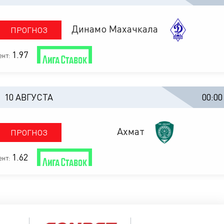
Динамо Махачкала
ПРОГНОЗ
1.97
нт:
10 АВГУСТА
00:00
Ахмат
ПРОГНОЗ
1.62
нт: