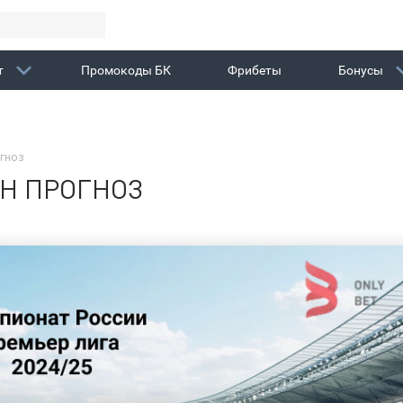
т
Промокоды БК
Фрибеты
Бонусы
гноз
НН ПРОГНОЗ