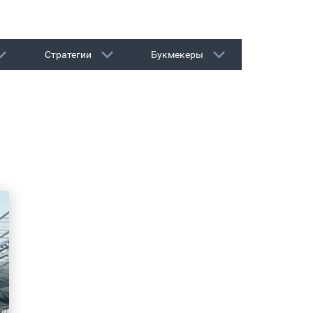
Стратегии
Букмекеры