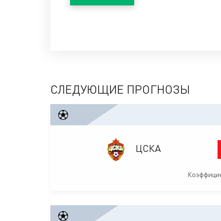
СЛЕДУЮЩИЕ ПРОГНОЗЫ
ЦСКА
Коэффицие