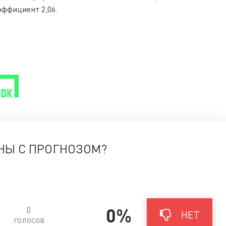
эффициент 2,06.
НЫ С ПРОГНОЗОМ?
0%
0
НЕТ
голосов