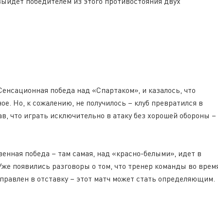
 выйдет победителем из этого противостояния двух
Сенсационная победа над «Спартаком», и казалось, что
ое. Но, к сожалению, не получилось – клуб превратился в
ав, что играть исключительно в атаку без хорошей обороны –
венная победа – там самая, над «красно-белыми», идет в
Уже появились разговоры о том, что тренер команды во врем
равлен в отставку – этот матч может стать определяющим.