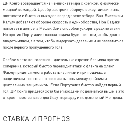
ДР Конго возвращается на чемпионат мира с крепкой, физически
мощной командой. Дезабр выстроил сборную вокруг дисциплины,
плотности и быстрых выходов вперед после отбора. Ван-Биссака и
Калулу добавляют обороне скорость и единоборства, Ноа Садики
помогает в центре, а Мешак Элиа способен ускорять редкие атаки.
Но против Португалии главная задача будет не в том, чтобы долго
владеть мячом, а в том, чтобы выдержать давление и не развалиться
после первого пропущенного гола.
Слабое место конголезцев - длительные отрезки без мяча против
соперника, который быстро переводит атаки с фланга на фланг.
Фаюлу придется много работать на линии и при подачах, а
защитникам - постоянно закрывать зоны между крайним и
центральным защитником. Если Португалия быстро найдет первый
гол, ДР Конго придется хотя бы эпизодами подниматься выше, а это
откроет пространство для Леау, Бернарду и подключений Мендеша.
СТАВКА И ПРОГНОЗ