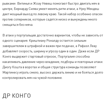
рывками: Витинья и Жоау Невеш помогают быстро двигать мяч в
центре, Бернарду Силва умеет менять ритм атаки, а Нуну Мендеш
дает мощный выход по левому краю. Такой набор особенно опасен
против соперников, которые садятся низко и вынуждены много
смещаться без мяча.
В атаке у португальцев достаточно вариантов, чтобы не зависеть от
одного сценария. Криштиану Роналду остается сильным
завершителем в штрафной и важен при подачах, а Рафаэл Леау
добавляет скорость, ширину и угрозу один в один. Даже если ДР
Конго выдержит стартовый отрезок, Португалия способна
накапливать давление через владение, подборы и повторные атаки.
Диогу Кошта в воротах и общая структура команды позволяют
Мартинесу играть смело, высоко держать линию и не бояться долго
контролировать мяч на чужой половине.
ДР КОНГО