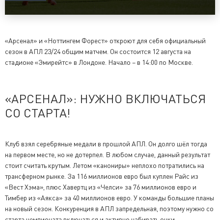
«Арсенал» и «Ноттингем Форест» откроют для себя официальный
сезон в АПЛ 23/24 общим матчем. Он состоится 12 августа на
стадионе «Эмирейтс» в Лондоне. Начало – в 14:00 по Москве.
«АРСЕНАЛ»: НУЖНО ВКЛЮЧАТЬСЯ
СО СТАРТА!
Клуб взял серебряные медали в прошлой АПЛ. Он долго шёл тогда
на первом месте, но не дотерпел. В любом случае, данный результат
стоит считать крутым. Летом «канониры» неплохо потратились на
трансферном рынке. За 116 миллионов евро был куплен Райс из
«Вест Хэма», плюс Хавертц из «Челси» за 76 миллионов евро и
Тимбер из «Аякса» за 40 миллионов евро. У команды большие планы
на новый сезон. Конкуренция в АПЛ запредельная, поэтому нужно со
старта чемпионата включаться и активно набирать очки.