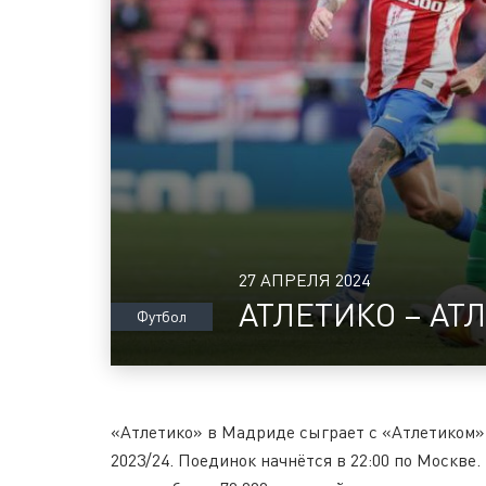
27 АПРЕЛЯ 2024
АТЛЕТИКО – АТ
Футбол
«Атлетико» в Мадриде сыграет с «Атлетиком» 
2023/24. Поединок начнётся в 22:00 по Москве