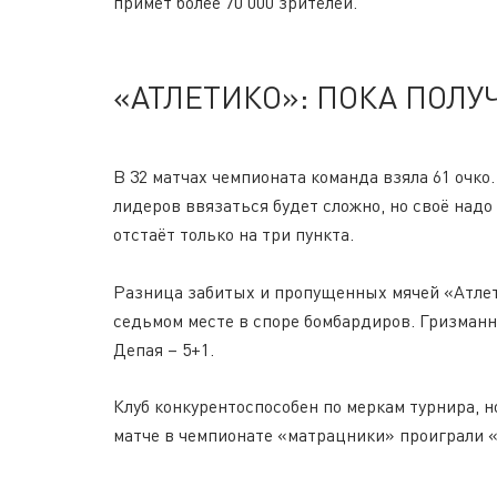
примет более 70 000 зрителей.
«АТЛЕТИКО»: ПОКА ПОЛУ
В 32 матчах чемпионата команда взяла 61 очко.
лидеров ввязаться будет сложно, но своё надо
отстаёт только на три пункта.
Разница забитых и пропущенных мячей «Атлети
седьмом месте в споре бомбардиров. Гризманн (
Депая – 5+1.
Клуб конкурентоспособен по меркам турнира, н
матче в чемпионате «матрацники» проиграли «А