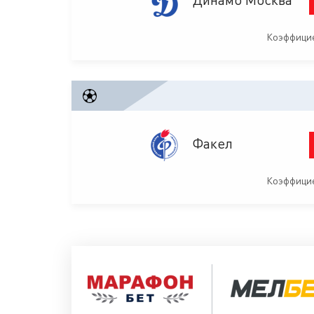
Коэффицие
Факел
Коэффицие