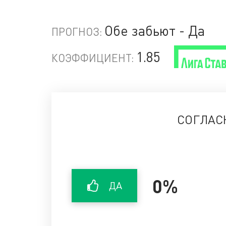
Обе забьют - Да
ПРОГНОЗ:
1.85
КОЭФФИЦИЕНТ:
СОГЛАС
0%
ДА