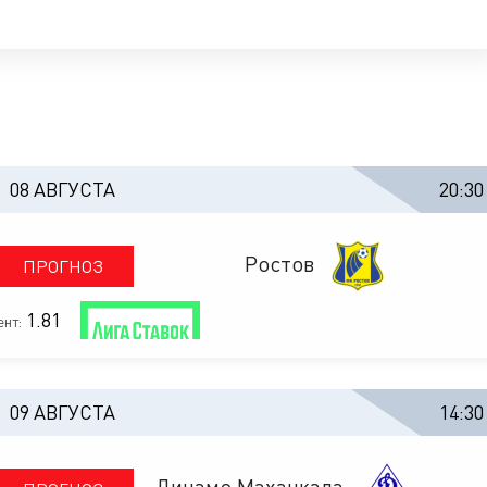
08 АВГУСТА
20:30
Ростов
ПРОГНОЗ
1.81
нт:
09 АВГУСТА
14:30
Динамо Махачкала