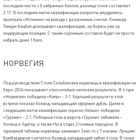
последнее место с 0 набранных баллов, разница голов составляет
2:17. В последнем матче квалификации киприоты умудрились
проиграть «Испании» на выезде с разгромным счетом. Команда
Темури Кецбая доигрывают квалификацию, не борясь уже за
лидирующие позиции. С таким скромным составом будет не просто
набрать даже 1 балл.
НОРВЕГИЯ
Под руководством Столе Сольбаккена норвежцы в квалификации на
Евро-2024 показывают относительно неплохие результаты. В 4 туре
«Норвегия» победила «Кипр» - 3:1. Хороший результат в этой
встрече показал Холанд, нападающий оформил дубль. Далее в
следующем матче квалификации «красно-белые» победили
«Грузию» - 2:1. Победные голы в ворота «Грузии» забивали –
Холанд и Эдегор, а также Нуса отдал 2 голевые передачи. В
турнирной таблице норвежцы занимают 3 место с 7 очками. Лучшим
бомбардиром считается Холанд, нападающий забил 4 гола. В гонке