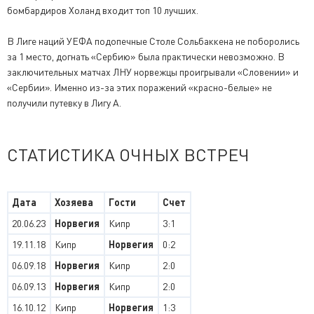
бомбардиров Холанд входит топ 10 лучших.
В Лиге наций УЕФА подопечные Столе Сольбаккена не поборолись
за 1 место, догнать «Сербию» была практически невозможно. В
заключительных матчах ЛНУ норвежцы проигрывали «Словении» и
«Сербии». Именно из-за этих поражений «красно-белые» не
получили путевку в Лигу А.
СТАТИСТИКА ОЧНЫХ ВСТРЕЧ
Дата
Хозяева
Гости
Счет
20.06.23
Норвегия
Кипр
3:1
19.11.18
Кипр
Норвегия
0:2
06.09.18
Норвегия
Кипр
2:0
06.09.13
Норвегия
Кипр
2:0
16.10.12
Кипр
Норвегия
1:3