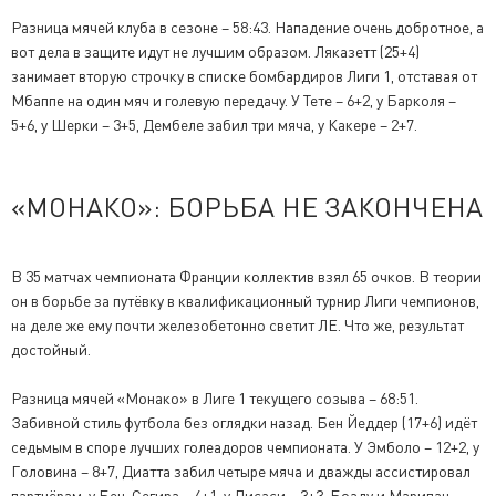
Разница мячей клуба в сезоне – 58:43. Нападение очень добротное, а
вот дела в защите идут не лучшим образом. Ляказетт (25+4)
занимает вторую строчку в списке бомбардиров Лиги 1, отставая от
Мбаппе на один мяч и голевую передачу. У Тете – 6+2, у Барколя –
5+6, у Шерки – 3+5, Дембеле забил три мяча, у Какере – 2+7.
«МОНАКО»: БОРЬБА НЕ ЗАКОНЧЕНА
В 35 матчах чемпионата Франции коллектив взял 65 очков. В теории
он в борьбе за путёвку в квалификационный турнир Лиги чемпионов,
на деле же ему почти железобетонно светит ЛЕ. Что же, результат
достойный.
Разница мячей «Монако» в Лиге 1 текущего созыва – 68:51.
Забивной стиль футбола без оглядки назад. Бен Йеддер (17+6) идёт
седьмым в споре лучших голеадоров чемпионата. У Эмболо – 12+2, у
Головина – 8+7, Диатта забил четыре мяча и дважды ассистировал
партнёрам, у Бен-Сегира – 4+1, у Дисаси – 3+3, Боаду и Марипан