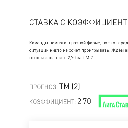
СТАВКА С КОЭФФИЦИЕН
Команды немного в разной форме, но это горо
ситуации никто не хочет проигрывать. Ждём а
готовы заплатить 2,70 за ТМ 2.
ТМ (2)
ПРОГНОЗ:
2.70
КОЭФФИЦИЕНТ: