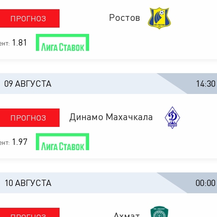
Ростов
ПРОГНОЗ
1.81
нт:
09 АВГУСТА
14:30
Динамо Махачкала
ПРОГНОЗ
1.97
нт:
10 АВГУСТА
00:00
Ахмат
ПРОГНОЗ