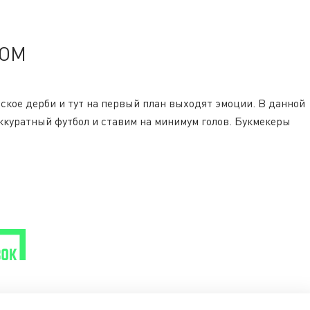
ТОМ
дское дерби и тут на первый план выходят эмоции. В данной
ккуратный футбол и ставим на минимум голов. Букмекеры