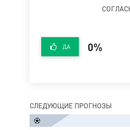
СОГЛАС
0%
ДА
СЛЕДУЮЩИЕ ПРОГНОЗЫ