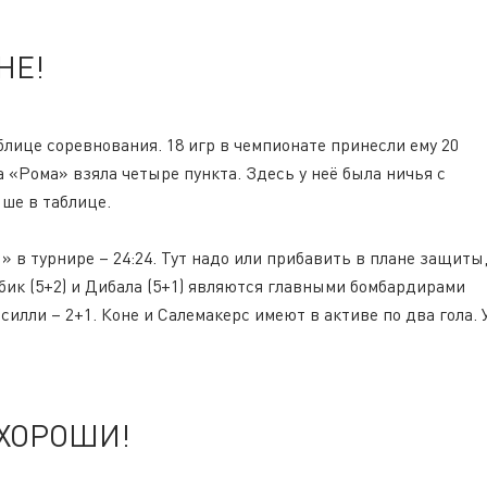
НЕ!
блице соревнования. 18 игр в чемпионате принесли ему 20
 «Рома» взяла четыре пункта. Здесь у неё была ничья с
ше в таблице.
в турнире – 24:24. Тут надо или прибавить в плане защиты
бик (5+2) и Дибала (5+1) являются главными бомбардирами
илли – 2+1. Коне и Салемакерс имеют в активе по два гола. 
 ХОРОШИ!