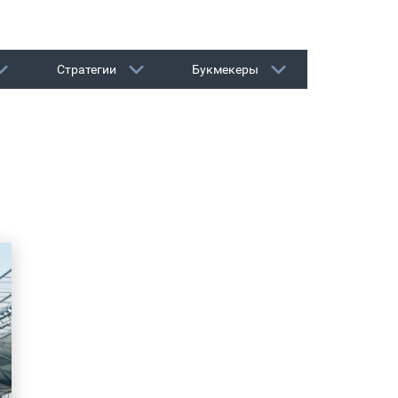
Стратегии
Букмекеры