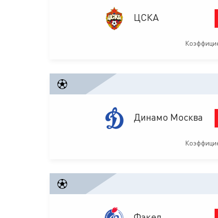
ЦСКА
Коэффицие
Динамо Москва
Коэффицие
Факел