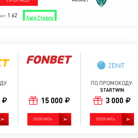
1.62
нт:
ДУ:
ПО ПРОМОКОДУ:
STARTWIN
0
15 000
3 000
ПОЛУЧИТЬ
ПОЛУЧИТЬ