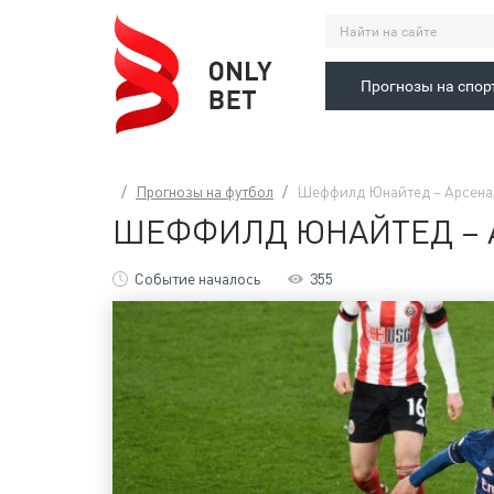
Прогнозы на спор
Прогнозы на футбол
Шеффилд Юнайтед – Арсенал:
ШЕФФИЛД ЮНАЙТЕД – АР
Событие началось
355