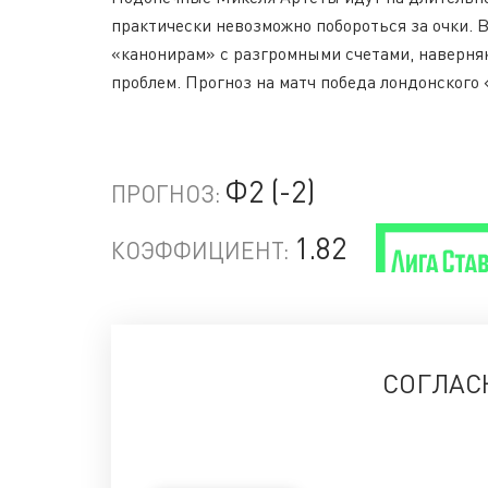
практически невозможно побороться за очки.
«канонирам» с разгромными счетами, наверняк
проблем. Прогноз на матч победа лондонского «
Ф2 (-2)
ПРОГНОЗ:
1.82
КОЭФФИЦИЕНТ:
СОГЛАС