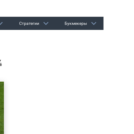
Стратегии
Букмекеры
4