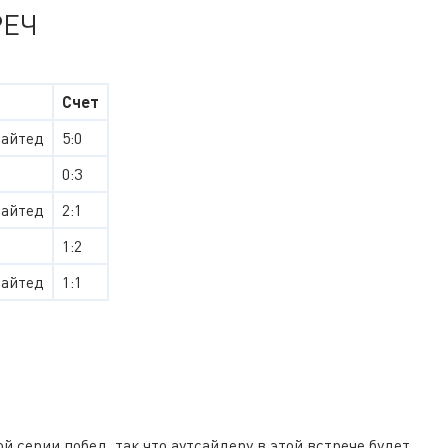
РЕЧ
Счет
айтед
5:0
0:3
айтед
2:1
1:2
айтед
1:1
 серии побед, так что аутсайдеру в этой встрече будет