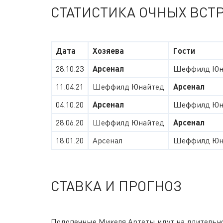
СТАТИСТИКА ОЧНЫХ ВСТ
Дата
Хозяева
Гости
28.10.23
Арсенал
Шеффилд Юн
11.04.21
Шеффилд Юнайтед
Арсенал
04.10.20
Арсенал
Шеффилд Юн
28.06.20
Шеффилд Юнайтед
Арсенал
18.01.20
Арсенал
Шеффилд Юн
СТАВКА И ПРОГНОЗ
Подопечные Микеля Артеты идут на длительной