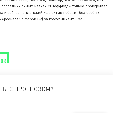
 В последних очных матчах «Шеффилд» только проигрывал
а и сейчас лондонский коллектив победит без особых
Арсенала» с форой (-2) за коэффициент 1.82.
НЫ С ПРОГНОЗОМ?