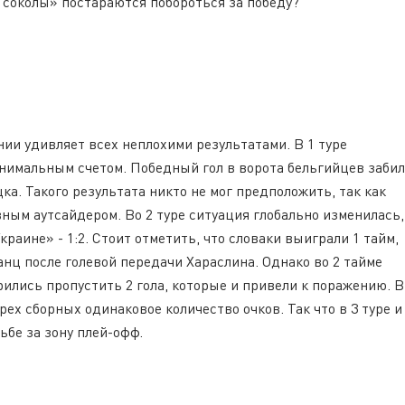
 соколы» постараются побороться за победу?
ии удивляет всех неплохими результатами. В 1 туре
нимальным счетом. Победный гол в ворота бельгийцев забил
ка. Такого результата никто не мог предположить, так как
ным аутсайдером. Во 2 туре ситуация глобально изменилась,
аине» - 1:2. Стоит отметить, что словаки выиграли 1 тайм,
анц после голевой передачи Хараслина. Однако во 2 тайме
ились пропустить 2 гола, которые и привели к поражению. В
рех сборных одинаковое количество очков. Так что в 3 туре и
ьбе за зону плей-офф.