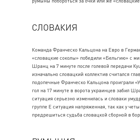
румыны побороться за очки или же «словацкие
СЛОВАКИЯ
Команда Франческо Кальцона на Евро в Герман
«словацкие соколы» победили «Бельгию» с ми
Шранц на 7 минуте после голевой передачи Куц
изначально словацкий коллектив считался глав
подопечные Франческо Кальцона проиграли «Укр
гол на 17 минуте в ворота украинцев забил Шр
ситуация серьезно изменилась и словаки умудр
группе Е ситуация напряженная, так как у четы
предрешиться судьба словацкой сборной в бор