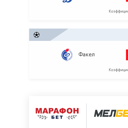
Коэффицие
Факел
Коэффицие