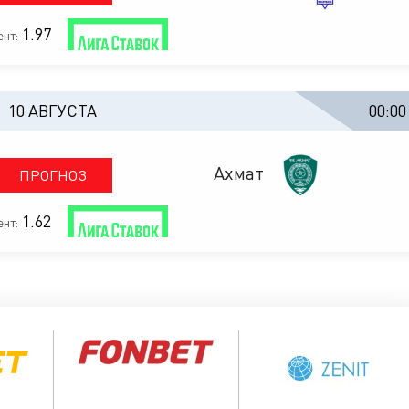
1.97
нт:
10 АВГУСТА
00:00
Ахмат
ПРОГНОЗ
1.62
нт: