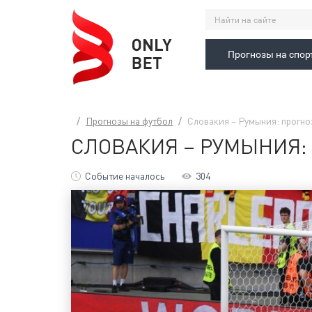
Прогнозы на спор
Прогнозы на футбол
Словакия – Румыния: прогноз
СЛОВАКИЯ – РУМЫНИЯ: П
Событие началось
304