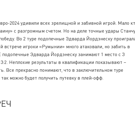
Евро-2024 удивили всех зрелищной и забивной игрой. Мало к
аину» с разгромным счетом. Но на деле точные удары Станчу
обеду. Во 2 туре подопечные Эдварда Йордэнеску проиграл
той встрече игроки «Румынии» много атаковали, но забить в
 Е подопечные Эдварда Йордэнеску занимают 1 место с 3
 3:2. Неплохие результаты в квалификации показывают –
ть. Все прекрасно понимают, что в заключительном туре
так можно будет получить путевку в плей-офф.
РЕЧ