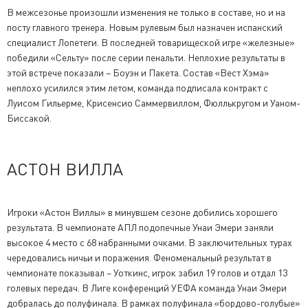
В межсезонье произошли изменения не только в составе, но и на
посту главного тренера. Новым рулевым был назначен испанский
специалист Лопетеги. В последней товарищеской игре «железные»
победили «Сельту» после серии пенальти. Неплохие результаты в
этой встрече показали – Боуэн и Пакета. Состав «Вест Хэма»
неплохо усилился этим летом, команда подписала контракт с
Луисом Гильерме, Крисенсио Саммервиллом, Фюллькругом и Уаном-
Биссакой.
АСТОН ВИЛЛА
Игроки «Астон Виллы» в минувшем сезоне добились хорошего
результата. В чемпионате АПЛ подопечные Унаи Эмери заняли
высокое 4 место с 68 набранными очками. В заключительных турах
чередовались ничьи и поражения. Феноменальный результат в
чемпионате показывал – Уоткинс, игрок забил 19 голов и отдал 13
голевых передач. В Лиге конференций УЕФА команда Унаи Эмери
добралась до полуфинала. В рамках полуфинала «бордово-голубые»