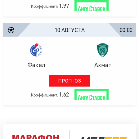
1.97
Коэффициент:
10 АВГУСТА
00:00
Факел
Ахмат
ПРОГНОЗ
1.62
Коэффициент: