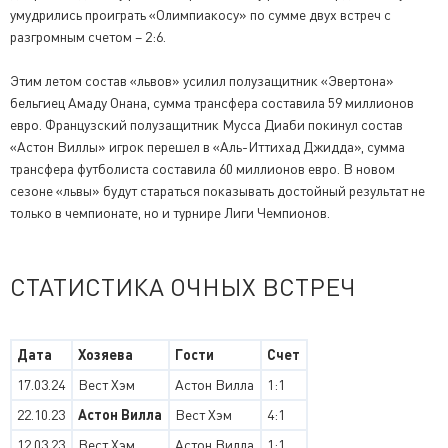
умудрились проиграть «Олимпиакосу» по сумме двух встреч с
разгромным счетом – 2:6.
Этим летом состав «львов» усилил полузащитник «Эвертона»
бельгиец Амаду Онана, сумма трансфера составила 59 миллионов
евро. Французский полузащитник Мусса Диаби покинул состав
«Астон Виллы» игрок перешел в «Аль-Иттихад Джидда», сумма
трансфера футболиста составила 60 миллионов евро. В новом
сезоне «львы» будут стараться показывать достойный результат не
только в чемпионате, но и турнире Лиги Чемпионов.
СТАТИСТИКА ОЧНЫХ ВСТРЕЧ
Дата
Хозяева
Гости
Счет
17.03.24
Вест Хэм
Астон Вилла
1:1
22.10.23
Астон Вилла
Вест Хэм
4:1
12.03.23
Вест Хэм
Астон Вилла
1:1