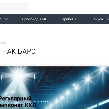
т
Промокоды БК
Фрибеты
Бонусы
Барс
- АК БАРС