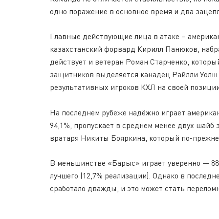
одно поражение в основное время и два зацеп
Главные действующие лица в атаке – американ
казахстанский форвард Кирилл Панюков, набр
действует и ветеран Роман Старченко, который
защитников выделяется канадец Райлли Уолш — 
результативных игроков КХЛ на своей позиции
На последнем рубеже надёжно играет америка
94,1%, пропускает в среднем менее двух шайб 
вратаря Никиты Бояркина, который по-прежнем
В меньшинстве «Барыс» играет уверенно — 88,
лучшего (12,7% реализации). Однако в послед
сработало дважды, и это может стать перелом