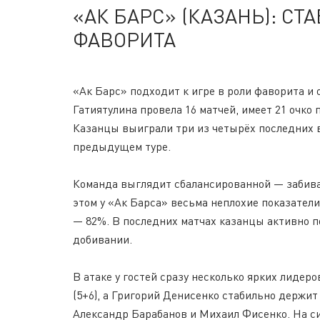
«АК БАРС» (КАЗАНЬ): С
ФАВОРИТА
«Ак Барс» подходит к игре в роли фаворита и
Гатиятулина провела 16 матчей, имеет 21 очко
Казанцы выиграли три из четырёх последних в
предыдущем туре.
Команда выглядит сбалансированной — забивае
этом у «Ак Барса» весьма неплохие показател
— 82%. В последних матчах казанцы активно 
добивании.
В атаке у гостей сразу несколько ярких лидер
(5+6), а Григорий Денисенко стабильно держит
Александр Барабанов и Михаил Фисенко. На с