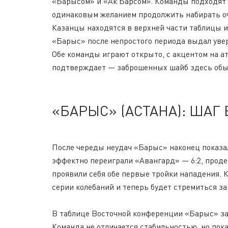
«Барысом» и «Ак Барсом». Команды подходят к
одинаковым желанием продолжить набирать о
Казанцы находятся в верхней части таблицы и
«Барыс» после непростого периода выдал уве
Обе команды играют открыто, с акцентом на ат
подтверждает — заброшенных шайб здесь обычн
«БАРЫС» (АСТАНА): ШАГ
После череды неудач «Барыс» наконец показал
эффектно переиграли «Авангард» — 6:2, проде
проявили себя обе первые тройки нападения. 
серии колебаний и теперь будет стремиться за
В таблице Восточной конференции «Барыс» зани
Команда не отличается стабильностью, но пока