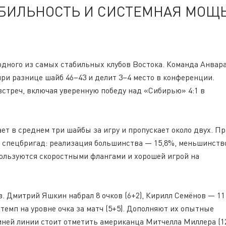
ТАБИЛЬНОСТЬ И СИСТЕМНАЯ МОЩ
 одного из самых стабильных клубов Востока. Команда Анвар
 при разнице шайб 46–43 и делит 3–4 место в конференции.
стреч, включая уверенную победу над «Сибирью» 4:1 в
т в среднем три шайбы за игру и пропускает около двух. П
и спецбригад: реализация большинства — 15,8%, меньшинств
пользуются скоростными флангами и хорошей игрой на
ов. Дмитрий Яшкин набрал 8 очков (6+2), Кирилл Семёнов — 11
 темп на уровне очка за матч (5+5). Дополняют их опытные
иней линии стоит отметить американца Митчелла Миллера (1