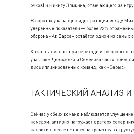
очков) и Никиту Лямкина, отвечающего за игр
В воротах у казанцев идёт ротация между Ми
уверенные показатели — более 92% отражённы
оборона «Ак Барса» остаётся одной из самых о
Казанцы сильны при переходе из обороны в ат
участием Денисенко и Семёнова часто приводят
дисциплинированных команд, как «Барыс».
ТАКТИЧЕСКИЙ АНАЛИЗ И
Сейчас у обеих команд наблюдается улучшение
номером, активно нагружает вратаря сопернико
напротив, делает ставку на грамотную структу