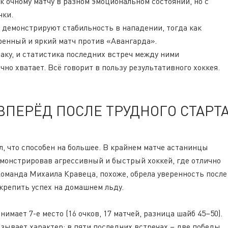
 очному матчу в разном эмоциональном состоянии, но с
чки.
 демонстрируют стабильность в нападении, тогда как
ренный и яркий матч против «Авангарда».
аку, и статистика последних встреч между ними
о хватает. Всё говорит в пользу результативного хоккея.
 ВПЕРЁД ПОСЛЕ ТРУДНОГО СТАРТ
, что способен на большее. В крайнем матче астанинцы
монстрировав агрессивный и быстрый хоккей, где отлично
Команда Михаила Кравеца, похоже, обрела уверенность после
крепить успех на домашнем льду.
мает 7-е место (16 очков, 17 матчей, разница шайб 45–50).
зывает характер: в пяти последних встречах – две победы,