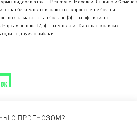
й формы лидеров атак — Веккионе, Морелли, Яшкина и Семёно
и этом обе команды играют на скорость и не боятся
рогноз на матч, тотал больше (5) — коэффициент
Барса» больше (2,5) — команда из Казани в крайних
уходит с двумя шайбами.
НЫ С ПРОГНОЗОМ?