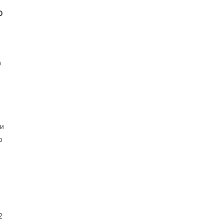
Ь
а
ри
о
2