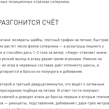
льных позиционных отрезках соперника.
РАЗГОНИТСЯ СЧЁТ
атаки: возвраты шайбы, плотный трафик на пятаке, быстрая
нии растёт число фолов соперника — а розыгрыш лишнего у
 и способен дать 1–2 гола за вечер. «Амур» отвечает иначе:
и резкий выход в атаку двумя-тремя игроками. Именно на
 их игра в неравных составах даёт оппоненту шансы, а
тируются в броски из полукруга и добивания.
второй и третьей двадцатиминуток, что ведёт к затяжным
 проседанию подбора на пятаке. В ответ гости получают
сквичей и доводят атаки до броска первым и вторым темпом
ов — рикошеты, подставления, добивания с двух-трёх метро