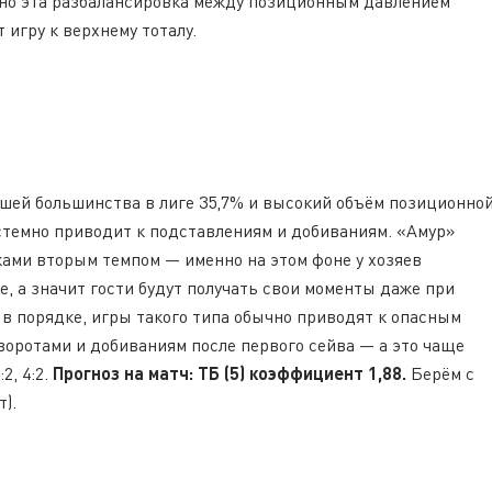
но эта разбалансировка между позиционным давлением
 игру к верхнему тоталу.
ей большинства в лиге 35,7% и высокий объём позиционно
истемно приводит к подставлениям и добиваниям. «Амур»
ами вторым темпом — именно на этом фоне у хозяев
, а значит гости будут получать свои моменты даже при
в порядке, игры такого типа обычно приводят к опасным
воротами и добиваниям после первого сейва — а это чаще
2, 4:2.
Прогноз на матч: ТБ (5) коэффициент 1,88.
Берём с
).