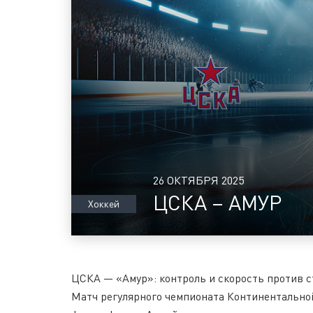
26 ОКТЯБРЯ 2025
ЦСКА – АМУР
Хоккей
ЦСКА — «Амур»: контроль и скорость против сто
Матч регулярного чемпионата Континентальной