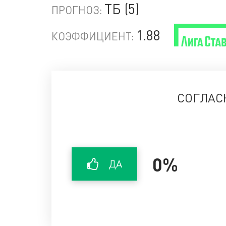
ТБ (5)
ПРОГНОЗ:
1.88
КОЭФФИЦИЕНТ:
СОГЛАС
0%
ДА