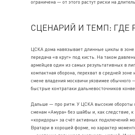
ограничена — от этого растут риски на длите
СЦЕНАРИЙ И ТЕМП: ГДЕ 
ЦСКА дома навязывает длинные циклы в зоне 
передача «в круг» под кисть. На таком давле
армейцев один из самых результативных в лиге
компактная оборона, перехват в средней зоне 
смене владения москвичи уязвимее обычного —
быстрые контратаки дальневосточников конвер
Дальше — про ритм. У ЦСКА высокие обороты 
сменам «Амура» без шайбы и, как следствие, к
«коридоры» за счёт активных подключений мо
Вратари в хорошей форме, но характер момент