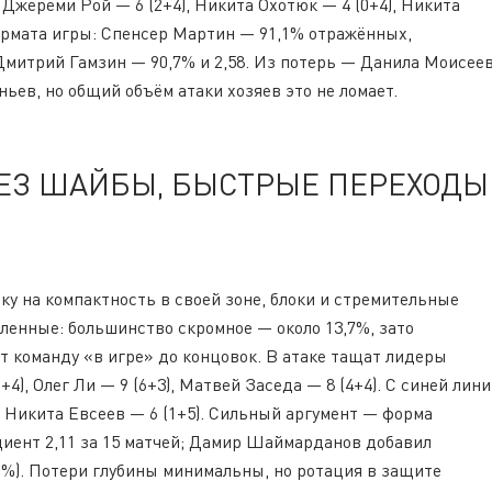
Джереми Рой — 6 (2+4), Никита Охотюк — 4 (0+4), Никита
формата игры: Спенсер Мартин — 91,1% отражённых,
Дмитрий Гамзин — 90,7% и 2,58. Из потерь — Данила Моисеев
ьев, но общий объём атаки хозяев это не ломает.
ЕЗ ШАЙБЫ, БЫСТРЫЕ ПЕРЕХОДЫ
ку на компактность в своей зоне, блоки и стремительные
енные: большинство скромное — около 13,7%, зато
т команду «в игре» до концовок. В атаке тащат лидеры
4), Олег Ли — 9 (6+3), Матвей Заседа — 8 (4+4). С синей лин
 Никита Евсеев — 6 (1+5). Сильный аргумент — форма
иент 2,11 за 15 матчей; Дамир Шаймарданов добавил
1%). Потери глубины минимальны, но ротация в защите