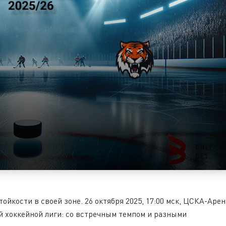
йкости в своей зоне. 26 октября 2025, 17:00 мск, ЦСКА-Арен
 хоккейной лиги: со встречным темпом и разными