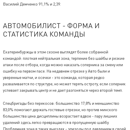
Василий Демченко 91,1% и 2,39.
АВТОМОБИЛИСТ - ФОРМА И
СТАТИСТИКА КОМАНДЫ
Екатеринбуржцы в этом сезоне выглядят более собранной
командой: плотная нейтральная зона, терпение без шайбы и резкие
атаки после отбора, когда можно наказать соперника за смену или
ошибку на первом пасе. На недавнем отрезке у Авто были и
уверенные матчи, и осечки - это команда, которая редко
разваливается по структуре, но может терять остроту, если соперник
успевает закрывать центр и не дает разгоняться через второй темп.
Спецбригады без перекосов: большинство 17,8% и меньшинство
83,0% помогают держать гостевые отрезки, но против минского
большинства цена дисциплины возрастает вдвое - пару лишних
удалений здесь легко превращаются в пропущенную шайбу.
Проблемная зона в таких выездах - эпизоды под давлением в своей