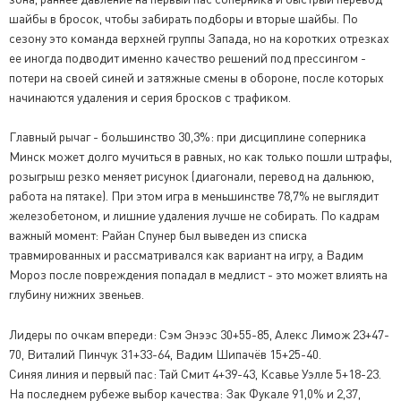
шайбы в бросок, чтобы забирать подборы и вторые шайбы. По
сезону это команда верхней группы Запада, но на коротких отрезках
ее иногда подводит именно качество решений под прессингом -
потери на своей синей и затяжные смены в обороне, после которых
начинаются удаления и серия бросков с трафиком.
Главный рычаг - большинство 30,3%: при дисциплине соперника
Минск может долго мучиться в равных, но как только пошли штрафы,
розыгрыш резко меняет рисунок (диагонали, перевод на дальнюю,
работа на пятаке). При этом игра в меньшинстве 78,7% не выглядит
железобетоном, и лишние удаления лучше не собирать. По кадрам
важный момент: Райан Спунер был выведен из списка
травмированных и рассматривался как вариант на игру, а Вадим
Мороз после повреждения попадал в медлист - это может влиять на
глубину нижних звеньев.
Лидеры по очкам впереди: Сэм Энээс 30+55-85, Алекс Лимож 23+47-
70, Виталий Пинчук 31+33-64, Вадим Шипачёв 15+25-40.
Синяя линия и первый пас: Тай Смит 4+39-43, Ксавье Уэлле 5+18-23.
На последнем рубеже выбор качества: Зак Фукале 91,0% и 2,37,