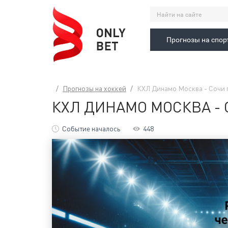
Прогнозы на спор
Прогнозы на хоккей
КХЛ Динамо Москва - Сочи 
КХЛ ДИНАМО МОСКВА -
Событие началось
448