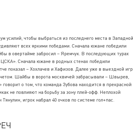
м усилий, чтобы выбраться из последнего места в Западно
удивляют всех яркими победами. Сначала южане победили
бы в овертайме забросил – Яремчук. В последующих турах
«ЦСКА». Сначала южане в родных стенах победили
атче показал – Хохлачев и Хафизов. Далее уже в выездной игр
четом. Шайбы в ворота москвичей забрасывали – Швырев,
» говорит о том, что команда Зубова находится в прекрасной
икак не повлияют на борьбу за зону плей-офф. Неплохой
 Тянулин, игрок набрал 40 очков по системе гол+пас.
РЕЧ