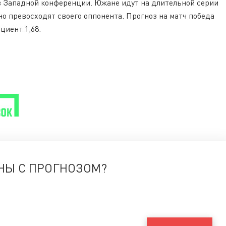
ов Западной конференции. Южане идут на длительной серии
но превосходят своего оппонента. Прогноз на матч победа
циент 1,68.
НЫ С ПРОГНОЗОМ?