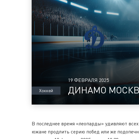
19 ФЕВРАЛЯ 2025
ДИНАМО МОСКВ
Хоккей
В последнее время «леопарды» удивляют всех
южане продлить серию побед или же подопечн