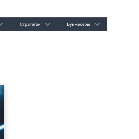
Стратегии
Букмекеры