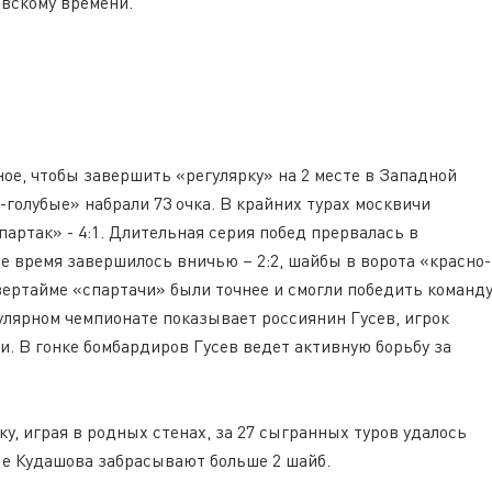
овскому времени.
ое, чтобы завершить «регулярку» на 2 месте в Западной
голубые» набрали 73 очка. В крайних турах москвичи
Спартак» - 4:1. Длительная серия побед прервалась в
е время завершилось вничью – 2:2, шайбы в ворота «красно-
овертайме «спартачи» были точнее и смогли победить команд
улярном чемпионате показывает россиянин Гусев, игрок
и. В гонке бомбардиров Гусев ведет активную борьбу за
, играя в родных стенах, за 27 сыгранных туров удалось
ные Кудашова забрасывают больше 2 шайб.