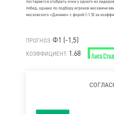
постарается отобрать очки у одного из лидер
побед, однако по подбору игроков москвичи яв
московского «Динамо» с форой (-1.5) за коэффи
Ф1 (-1,5)
ПРОГНОЗ:
1.68
КОЭФФИЦИЕНТ:
СОГЛАС