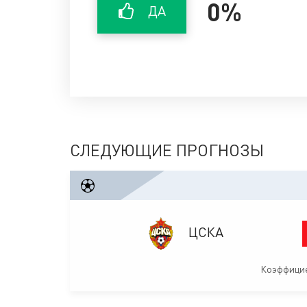
0%
ДА
СЛЕДУЮЩИЕ ПРОГНОЗЫ
ЦСКА
Коэффицие