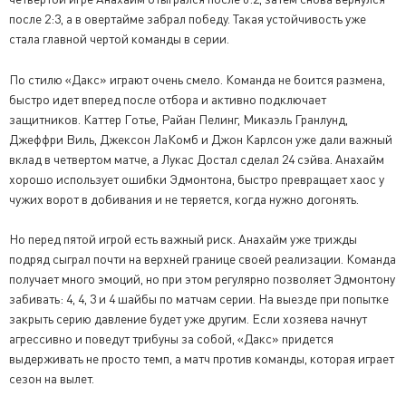
после 2:3, а в овертайме забрал победу. Такая устойчивость уже
стала главной чертой команды в серии.
По стилю «Дакс» играют очень смело. Команда не боится размена,
быстро идет вперед после отбора и активно подключает
защитников. Каттер Готье, Райан Пелинг, Микаэль Гранлунд,
Джеффри Виль, Джексон ЛаКомб и Джон Карлсон уже дали важный
вклад в четвертом матче, а Лукас Достал сделал 24 сэйва. Анахайм
хорошо использует ошибки Эдмонтона, быстро превращает хаос у
чужих ворот в добивания и не теряется, когда нужно догонять.
Но перед пятой игрой есть важный риск. Анахайм уже трижды
подряд сыграл почти на верхней границе своей реализации. Команда
получает много эмоций, но при этом регулярно позволяет Эдмонтону
забивать: 4, 4, 3 и 4 шайбы по матчам серии. На выезде при попытке
закрыть серию давление будет уже другим. Если хозяева начнут
агрессивно и поведут трибуны за собой, «Дакс» придется
выдерживать не просто темп, а матч против команды, которая играет
сезон на вылет.