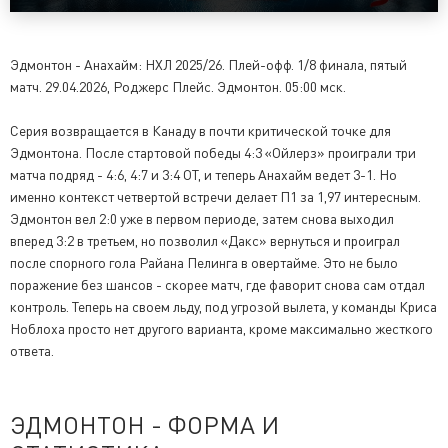
Эдмонтон - Анахайм: НХЛ 2025/26. Плей-офф. 1/8 финала, пятый
матч. 29.04.2026, Роджерс Плейс. Эдмонтон. 05:00 мск.
Серия возвращается в Канаду в почти критической точке для
Эдмонтона. После стартовой победы 4:3 «Ойлерз» проиграли три
матча подряд - 4:6, 4:7 и 3:4 ОТ, и теперь Анахайм ведет 3-1. Но
именно контекст четвертой встречи делает П1 за 1,97 интересным.
Эдмонтон вел 2:0 уже в первом периоде, затем снова выходил
вперед 3:2 в третьем, но позволил «Дакс» вернуться и проиграл
после спорного гола Райана Пелинга в овертайме. Это не было
поражение без шансов - скорее матч, где фаворит снова сам отдал
контроль. Теперь на своем льду, под угрозой вылета, у команды Криса
Ноблоха просто нет другого варианта, кроме максимально жесткого
ответа.
ЭДМОНТОН - ФОРМА И