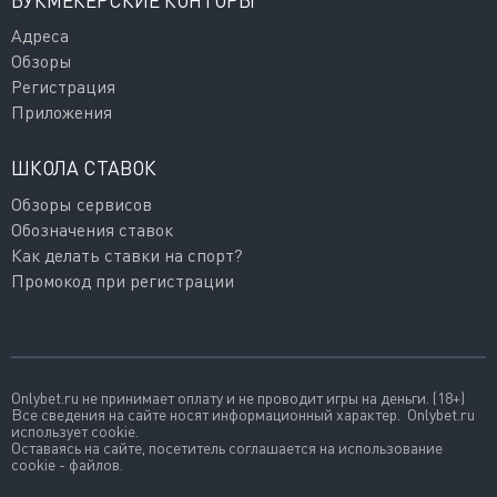
БУКМЕКЕРСКИЕ КОНТОРЫ
Адреса
Обзоры
Регистрация
Приложения
ШКОЛА СТАВОК
Обзоры сервисов
Обозначения ставок
Как делать ставки на спорт?
Промокод при регистрации
Onlybet.ru не принимает оплату и не проводит игры на деньги. (18+)
Все сведения на сайте носят информационный характер. Onlybet.ru
использует cookie.
Оставаясь на сайте, посетитель соглашается на использование
cookie - файлов.