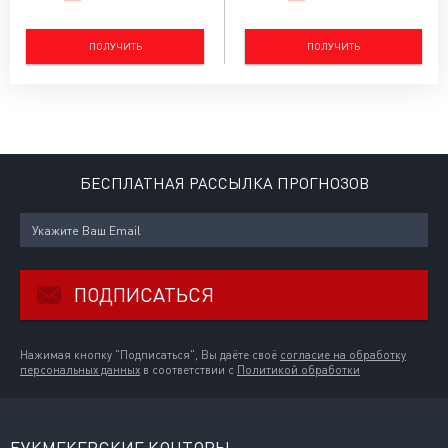
ПОЛУЧИТЬ
ПОЛУЧИТЬ
БЕСПЛАТНАЯ РАССЫЛКА ПРОГНОЗОВ
ПОДПИСАТЬСЯ
Нажимая кнопку "Подписаться", Вы даёте своё
согласие на обработку
персональных данных
в соответствии с
Политикой обработки