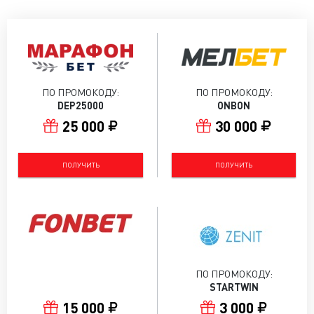
ПО ПРОМОКОДУ:
ПО ПРОМОКОДУ:
DEP25000
ONBON
25 000
30 000
ПОЛУЧИТЬ
ПОЛУЧИТЬ
ПО ПРОМОКОДУ:
STARTWIN
15 000
3 000