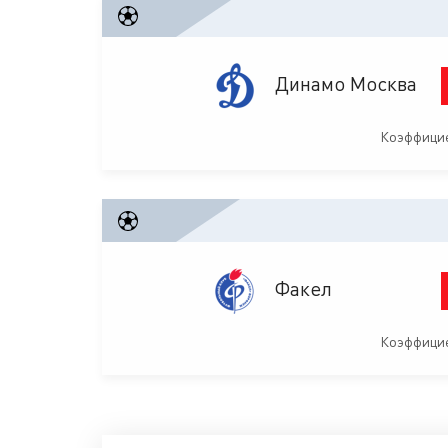
Динамо Москва
Коэффицие
Факел
Коэффицие