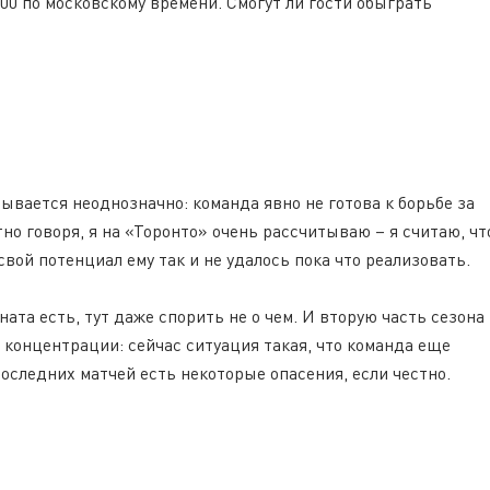
:00 по московскому времени. Смогут ли гости обыграть
дывается неоднозначно: команда явно не готова к борьбе за
тно говоря, я на «Торонто» очень рассчитываю – я считаю, чт
 свой потенциал ему так и не удалось пока что реализовать.
ата есть, тут даже спорить не о чем. И вторую часть сезона
концентрации: сейчас ситуация такая, что команда еще
 последних матчей есть некоторые опасения, если честно.