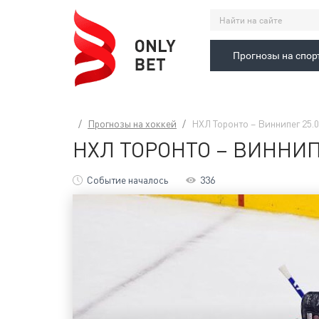
Прогнозы на спор
Прогнозы на хоккей
НХЛ Торонто – Виннипег 25.0
НХЛ ТОРОНТО – ВИННИПЕ
Событие началось
336