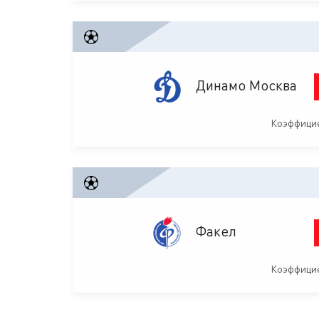
Динамо Москва
Коэффицие
Факел
Коэффицие