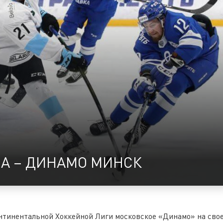
А – ДИНАМО МИНСК
онтинентальной Хоккейной Лиги московское «Динамо» на сво