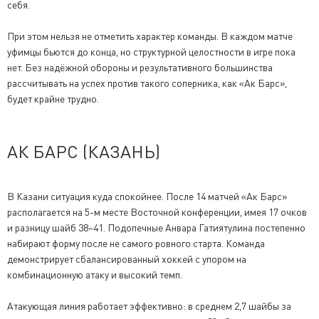
себя.
При этом нельзя не отметить характер команды. В каждом матче
уфимцы бьются до конца, но структурной целостности в игре пока
нет. Без надёжной обороны и результативного большинства
рассчитывать на успех против такого соперника, как «Ак Барс»,
будет крайне трудно.
АК БАРС (КАЗАНЬ)
В Казани ситуация куда спокойнее. После 14 матчей «Ак Барс»
располагается на 5-м месте Восточной конференции, имея 17 очков
и разницу шайб 38–41. Подопечные Анвара Гатиятулина постепенно
набирают форму после не самого ровного старта. Команда
демонстрирует сбалансированный хоккей с упором на
комбинационную атаку и высокий темп.
Атакующая линия работает эффективно: в среднем 2,7 шайбы за