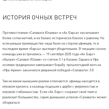
ИСТОРИЯ ОЧНЫХ ВСТРЕЧ
Противостояние «Салавата Юлаева» и «Ак Барса» насчитывает
более сотни матчей, и их баланс исторически близок к равному. Но
если раньше преимущество чаще было на стороне уфимцев, то в
последнее время «барсы» выглядят убедительнее. В текущем сезоне
команды уже встречались — 19 сентября 2025 года «Ак Барс»
обыграл «Салават Юлаев» со счётом 3:1 в Казани. Однако в Уфе
хозяева традиционно навязывают борьбу: прошлогодний матч на
«Уфа-Арене» закончился уверенной победой «Салавата» 3:0.
Тем не менее нынешние реалии отличаются: уфимцы находятся в
игровом кризисе, а казанцы подошли к дерби с уверенностью и
игровой стабильностью. Если «Ак Барс» сохранит свой темп и
реализует большинство, серия домашних успехов «Салавата» может
оборваться.