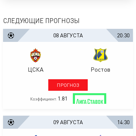
СЛЕДУЮЩИЕ ПРОГНОЗЫ
08 АВГУСТА
20:30
ЦСКА
Ростов
ПРОГНОЗ
1.81
Коэффициент:
09 АВГУСТА
14:30