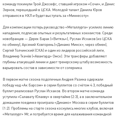
команду покинули Трой Джозефс, ставший игроком «Сочи», и Денис
Зернов, перешедший в ЦСКА. Молодой талант Данила Юров
отправился в НХЛ и будет выступать за «Миннесоту».
Для компенсации потерь руководство «Металлурга» усилило линию
нападения, подписав опытных и результативных хоккеистов. Среди
новобранцев — Дерек Барак («Витязь»), Руслан Исхаков (из ЦСКА
по обмену), Арсений Ковгорень («Динамо Минск», через обмен),
Сергей Толчинский (СКА) и один из лидеров российской лиги,
Владимир Ткачёв («Авангард» Омск). Эти трансферы добавляют
глубины атакующей линии и дают тренерскому штабу возможность
варьировать состав в зависимости от соперника.
В первом матче сезона подопечные Андрея Разина одержали
победу над «Ак Барсом» в серии буллитов со счётом 4:3, победный
буллит реализовал Руслан Исхаков. Во втором матче команда
уступила «Салавату Юлаеву» в овертайме (2:3), а в заключительном
домашнем поединке проиграла «Динамо» Москва в серии буллитов
(1:2). Проблемы на старте сезона коснулись многих клубов, включая
«Металлург» Мг, и потребуется время для налаживания командной