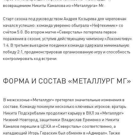
возвращением Никиты Камалова из «Металлурга» Мг.
Старт сезона под руководством Андрея Козырева для череповчан
начался успешно: команда уверенно обыграла «Нефтехимик» со
счётом 5:0. Во втором матче «Северсталь» потерпела первое
поражение в сезоне, уступив действующему чемпиону «Локомотиву»
1:4. В третьем выездном поединке команда одержала минимальную
победу 2:1, продемонстрировав организованную игру и способность
контролировать ход встречи.
ФОРМА И СОСТАВ «МЕТАЛЛУРГ МГ»
В межсезонье «Металлург» претерпел значительные изменения в
составе. Команду покинули несколько ключевых игроков: вратарь
Никита Подскребалин продолжит карьеру в ВХЛ за «Металлург»
Нижний Новгород, защитники Владислав Еременко и Никита
Камалов перешли в ЦСКА и «Северсталь» соответственно, а
нападающий Игорь Гераскин был обменян в «Адмирал». Также