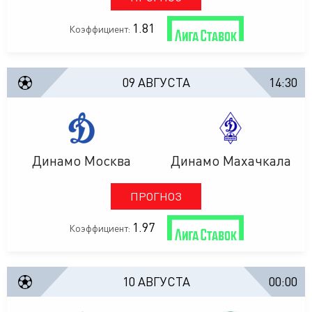
1.81
Коэффициент:
09 АВГУСТА
14:30
Динамо Москва
Динамо Махачкала
ПРОГНОЗ
1.97
Коэффициент:
10 АВГУСТА
00:00