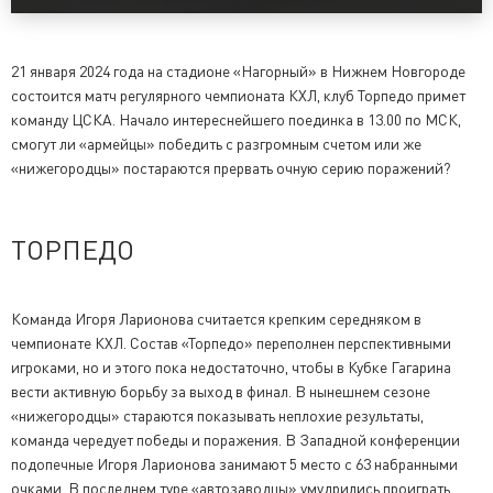
21 января 2024 года на стадионе «Нагорный» в Нижнем Новгороде
состоится матч регулярного чемпионата КХЛ, клуб Торпедо примет
команду ЦСКА. Начало интереснейшего поединка в 13.00 по МСК,
смогут ли «армейцы» победить с разгромным счетом или же
«нижегородцы» постараются прервать очную серию поражений?
ТОРПЕДО
Команда Игоря Ларионова считается крепким середняком в
чемпионате КХЛ. Состав «Торпедо» переполнен перспективными
игроками, но и этого пока недостаточно, чтобы в Кубке Гагарина
вести активную борьбу за выход в финал. В нынешнем сезоне
«нижегородцы» стараются показывать неплохие результаты,
команда чередует победы и поражения. В Западной конференции
подопечные Игоря Ларионова занимают 5 место с 63 набранными
очками. В последнем туре «автозаводцы» умудрились проиграть