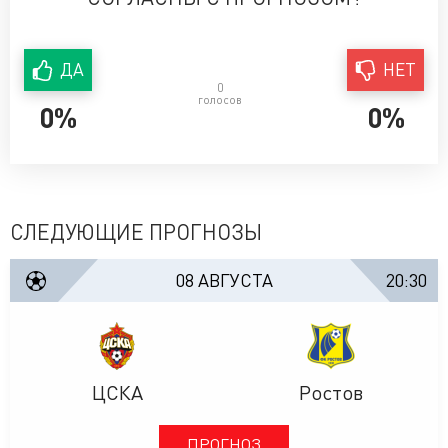
ДА
НЕТ
0
голосов
0%
0%
СЛЕДУЮЩИЕ ПРОГНОЗЫ
08 АВГУСТА
20:30
ЦСКА
Ростов
ПРОГНОЗ