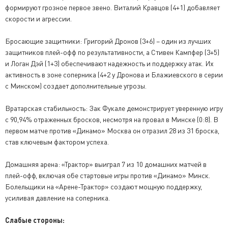
формируют грозное первое звено. Виталий Кравцов (4+1) добавляет
скорости и агрессии.
Бросающие защитники: Григорий Дронов (3+6) – один из лучших
защитников плей-офф по результативности, а Стивен Кампфер (3+5)
и Логан Дэй (1+3) обеспечивают надежность и поддержку атак. Их
активность в зоне соперника (4+2 у Дронова и Блажиевского в серии
с Минском) создает дополнительные угрозы.
Вратарская стабильность: Зак Фукале демонстрирует уверенную игру
с 90,94% отраженных бросков, несмотря на провал в Минске (0:8). В
первом матче против «Динамо» Москва он отразил 28 из 31 броска,
став ключевым фактором успеха.
Домашняя арена: «Трактор» выиграл 7 из 10 домашних матчей в
плей-офф, включая обе стартовые игры против «Динамо» Минск.
Болельщики на «Арене-Трактор» создают мощную поддержку,
усиливая давление на соперника.
Слабые стороны: