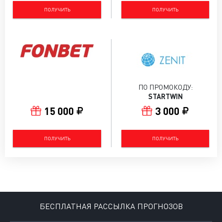
ПОЛУЧИТЬ
ПОЛУЧИТЬ
ПО ПРОМОКОДУ:
STARTWIN
15 000
3 000
ПОЛУЧИТЬ
ПОЛУЧИТЬ
БЕСПЛАТНАЯ РАССЫЛКА ПРОГНОЗОВ