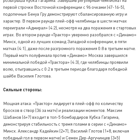
розыгрыша Кубка Гагарина. Завершив регулярный чемпионат на
первой строчке Восточной конференции с 96 очками (47-16-5),
подопечные Бенуа Гру демонстрируют сбалансированную игру и
характер. В первом раунде плей-офф челябинцы в шести матчах
переиграли «Адмирал» (4:2), несмотря на два поражения в стартовых
играх. Во втором раунде «Трактор» уверенно разобрался с «Динамо»
Минск, одной из лучших команд Западной конференции, в пяти
матчах (4:1), даже после разгромного поражения 0:8 в третьем матче.
Первый матч полуфинала против «Динамо» Москва завершился
минимальной победой «Трактора» (4:3), где челябинцы проявили
волю, отыгравшись с 0:2 в третьем периоде благодаря победной
шайбе Василия Глотова.
Сильные стороны:
Мощная атака: «Трактор» лидирует в плей-офф по количеству
бросков в створ (36 за матч) и реализации моментов. Максим
Шабанов (6+7) входит в топ-5 бомбардиров Кубка Гагарина,
демонстрируя стабильность с тремя голами в серии с «Динамо»
Минск. Александр Кадейкин (2+7), Василий Глотов (1+8, включая
победный гол в первом матче) и Семен Дер-Аргучинцев (3+5)