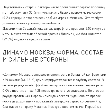
Неустойчивый старт: «Трактор» часто проваливает первую половину
матчей, уступая к 30-й минуте, как это было в первом матче серии
(0:2 к середине второго периода) и в играх с Минском. Это требует
дополнительных усилий для камбэков.
Дисциплина: Средний показатель штрафного времени (6,55 минут за
матч) может стать проблемой против «Динамо», чье большинство
(27,8%) – одно из лучших в лиге.
ДИНАМО МОСКВА: ФОРМА, СОСТАВ
И СИЛЬНЫЕ СТОРОНЫ
«Динамо» Москва, занявшее второе место в Западной конференции
с 94 очками (44-18-6), демонстрирует характер и глубину состава. В
первом раунде плей-офф «бело-голубые» сенсационно переиграли
СКА в шести матчах (4:2), несмотря на статус андердога. Во втором
раунде против «Ак Барса» команда Алексея Кудашова отыгралась
после двух домашних поражений, завершив серию со счетом 4:2,
благодаря хет-трику Максима Комтуа в шестом матче. Первый матч