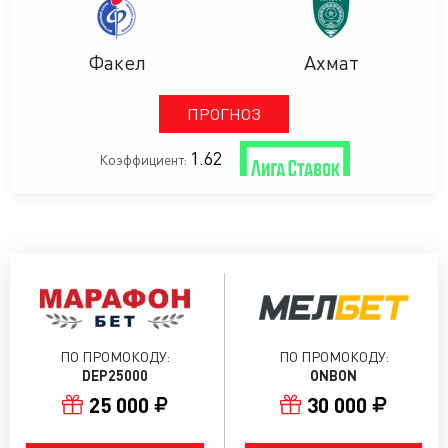
Факел
Ахмат
ПРОГНОЗ
1.62
Коэффициент:
ПО ПРОМОКОДУ:
ПО ПРОМОКОДУ:
DEP25000
ONBON
25 000
30 000