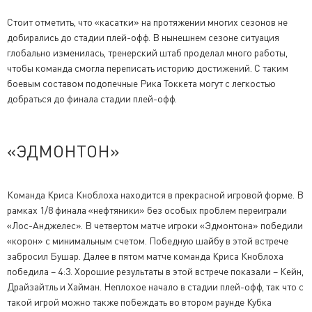
Стоит отметить, что «касатки» на протяжении многих сезонов не
добирались до стадии плей-офф. В нынешнем сезоне ситуация
глобально изменилась, тренерский штаб проделал много работы,
чтобы команда смогла переписать историю достижений. С таким
боевым составом подопечные Рика Токкета могут с легкостью
добраться до финала стадии плей-офф.
«ЭДМОНТОН»
Команда Криса Кноблоха находится в прекрасной игровой форме. В
рамках 1/8 финала «нефтяники» без особых проблем переиграли
«Лос-Анджелес». В четвертом матче игроки «Эдмонтона» победили
«корон» с минимальным счетом. Победную шайбу в этой встрече
забросил Бушар. Далее в пятом матче команда Криса Кноблоха
победила – 4:3. Хорошие результаты в этой встрече показали – Кейн,
Драйзайтль и Хайман. Неплохое начало в стадии плей-офф, так что с
такой игрой можно также побеждать во втором раунде Кубка