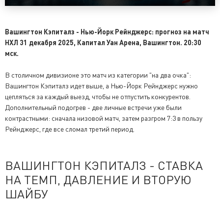
Вашингтон Кэпиталз - Нью-Йорк Рейнджерс: прогноз на матч
НХЛ 31 декабря 2025, Капитал Уан Арена, Вашингтон. 20:30
мск.
В столичном дивизионе это матч из категории "на два очка":
Вашингтон Кэпиталз идет выше, а Нью-Йорк Рейнджерс нужно
цепляться за каждый выезд, чтобы не отпустить конкурентов.
Дополнительный подогрев - две личные встречи уже были
контрастными: сначала низовой матч, затем разгром 7:3 в пользу
Рейнджерс, где все сломал третий период.
ВАШИНГТОН КЭПИТАЛЗ - СТАВКА
НА ТЕМП, ДАВЛЕНИЕ И ВТОРУЮ
ШАЙБУ