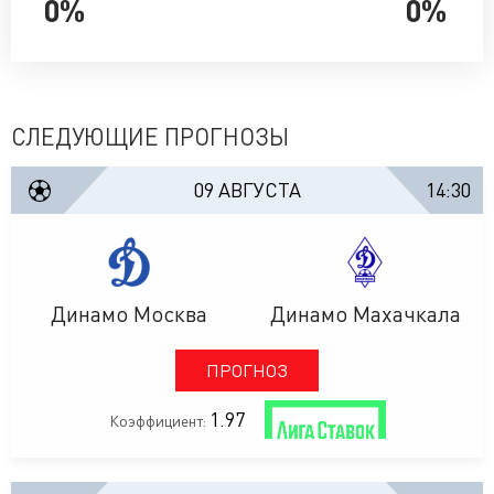
0%
0%
СЛЕДУЮЩИЕ ПРОГНОЗЫ
09 АВГУСТА
14:30
Динамо Москва
Динамо Махачкала
ПРОГНОЗ
1.97
Коэффициент: