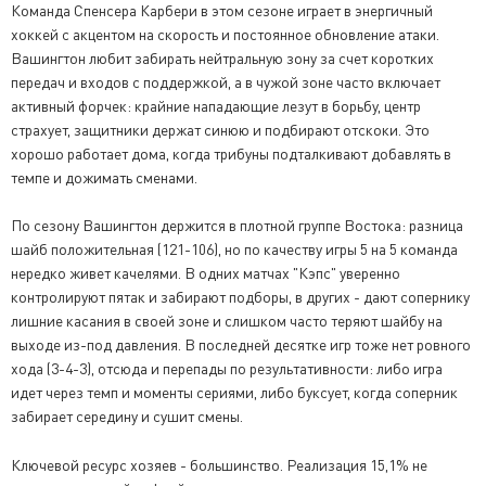
Команда Спенсера Карбери в этом сезоне играет в энергичный
хоккей с акцентом на скорость и постоянное обновление атаки.
Вашингтон любит забирать нейтральную зону за счет коротких
передач и входов с поддержкой, а в чужой зоне часто включает
активный форчек: крайние нападающие лезут в борьбу, центр
страхует, защитники держат синюю и подбирают отскоки. Это
хорошо работает дома, когда трибуны подталкивают добавлять в
темпе и дожимать сменами.
По сезону Вашингтон держится в плотной группе Востока: разница
шайб положительная (121-106), но по качеству игры 5 на 5 команда
нередко живет качелями. В одних матчах "Кэпс" уверенно
контролируют пятак и забирают подборы, в других - дают сопернику
лишние касания в своей зоне и слишком часто теряют шайбу на
выходе из-под давления. В последней десятке игр тоже нет ровного
хода (3-4-3), отсюда и перепады по результативности: либо игра
идет через темп и моменты сериями, либо буксует, когда соперник
забирает середину и сушит смены.
Ключевой ресурс хозяев - большинство. Реализация 15,1% не