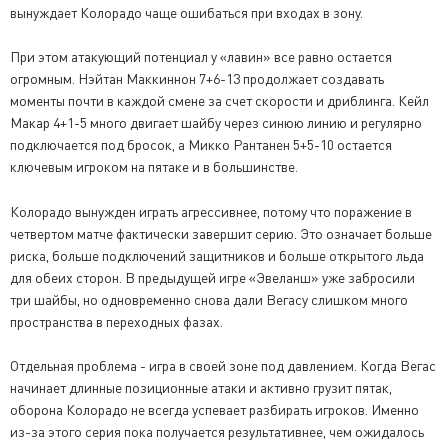
вынуждает Колорадо чаще ошибаться при входах в зону.
При этом атакующий потенциал у «лавин» все равно остается
огромным. Нэйтан Маккиннон 7+6-13 продолжает создавать
моменты почти в каждой смене за счет скорости и дриблинга. Кейл
Макар 4+1-5 много двигает шайбу через синюю линию и регулярно
подключается под бросок, а Микко Рантанен 5+5-10 остается
ключевым игроком на пятаке и в большинстве.
Колорадо вынужден играть агрессивнее, потому что поражение в
четвертом матче фактически завершит серию. Это означает больше
риска, больше подключений защитников и больше открытого льда
для обеих сторон. В предыдущей игре «Эвеланш» уже забросили
три шайбы, но одновременно снова дали Вегасу слишком много
пространства в переходных фазах.
Отдельная проблема - игра в своей зоне под давлением. Когда Вегас
начинает длинные позиционные атаки и активно грузит пятак,
оборона Колорадо не всегда успевает разбирать игроков. Именно
из-за этого серия пока получается результативнее, чем ожидалось