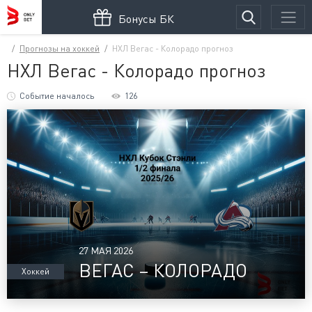
Бонусы БК
Прогнозы на хоккей
НХЛ Вегас - Колорадо прогноз
НХЛ Вегас - Колорадо прогноз
Событие началось
126
27 МАЯ 2026
ВЕГАС – КОЛОРАДО
Хоккей