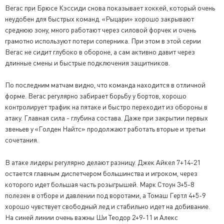
Вегас при Брюсе Кэссиди снова показывает хоккей, который очень
неудобен для быстрых команд. «Рыцари» хорошо закрывают
среднюю зону, много работают через силовой форчек и очень
грамотно используют потери соперника. При этом в этой серии
Вегас не сидит глубоко в обороне, а сам активно давит через
длинные смены и быстрые подключения защитников.
По последним матчам видно, что команда находится в отличной
форме. Вегас регулярно забирает борьбу у бортов, хорошо
контролирует трафик на пятаке и быстро переходит из обороны в
атаку. Главная сила - глубина состава. Даже при закрытии первых
звеньев у «Голден Найтс» продолжают работать вторые и третьи
сочетания.
В атаке лидеры регулярно делают разницу. Джек Айкел 7+14-21
остается главным диспетчером большинства и игроком, через
которого идет большая часть розыгрышей. Марк Стоун 3+5-8
полезен в отборе и давлении под воротами, а Томаш Гертл 4+5-9
хорошо чувствует свободный лед и стабильно идет на добивание.
На синей линии очень важны Ши Теодор 2+9-11 и Алекс