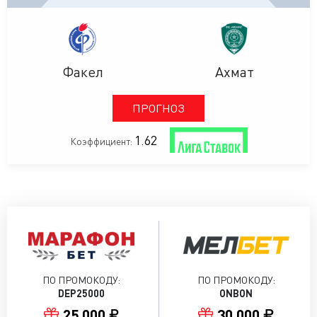
Факел
Ахмат
ПРОГНОЗ
1.62
Коэффициент:
ПО ПРОМОКОДУ:
ПО ПРОМОКОДУ:
DEP25000
ONBON
25 000
30 000