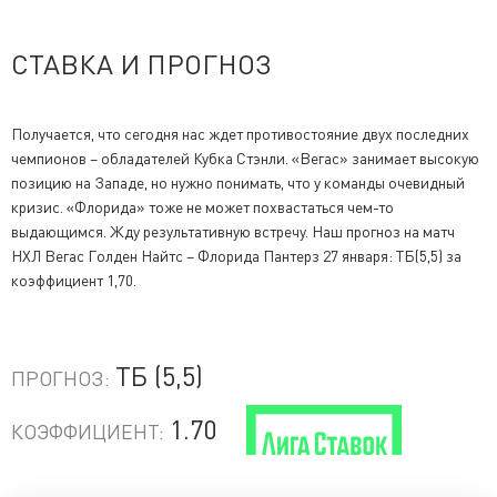
СТАВКА И ПРОГНОЗ
Получается, что сегодня нас ждет противостояние двух последних
чемпионов – обладателей Кубка Стэнли. «Вегас» занимает высокую
позицию на Западе, но нужно понимать, что у команды очевидный
кризис. «Флорида» тоже не может похвастаться чем-то
выдающимся. Жду результативную встречу. Наш прогноз на матч
НХЛ Вегас Голден Найтс – Флорида Пантерз 27 января: ТБ(5,5) за
коэффициент 1,70.
ТБ (5,5)
ПРОГНОЗ:
1.70
КОЭФФИЦИЕНТ: