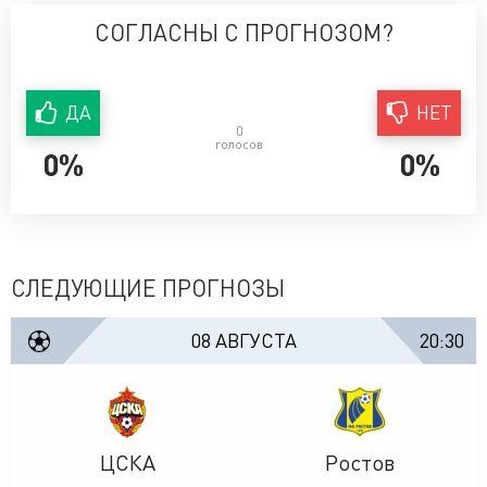
СОГЛАСНЫ С ПРОГНОЗОМ?
ДА
НЕТ
0
голосов
0%
0%
СЛЕДУЮЩИЕ ПРОГНОЗЫ
08 АВГУСТА
20:30
ЦСКА
Ростов