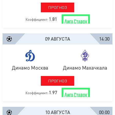
ПРОГНОЗ
1.81
Коэффициент:
09 АВГУСТА
14:30
Динамо Москва
Динамо Махачкала
ПРОГНОЗ
1.97
Коэффициент:
10 АВГУСТА
00:00