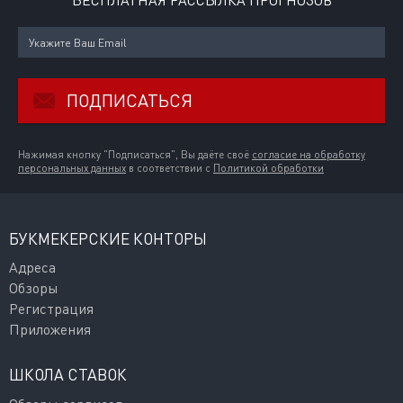
БЕСПЛАТНАЯ РАССЫЛКА ПРОГНОЗОВ
ПОДПИСАТЬСЯ
Нажимая кнопку "Подписаться", Вы даёте своё
согласие на обработку
персональных данных
в соответствии с
Политикой обработки
БУКМЕКЕРСКИЕ КОНТОРЫ
Адреса
Обзоры
Регистрация
Приложения
ШКОЛА СТАВОК