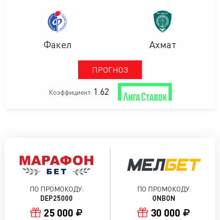
Факел
Ахмат
ПРОГНОЗ
1.62
Коэффициент:
ПО ПРОМОКОДУ:
ПО ПРОМОКОДУ:
DEP25000
ONBON
25 000
30 000