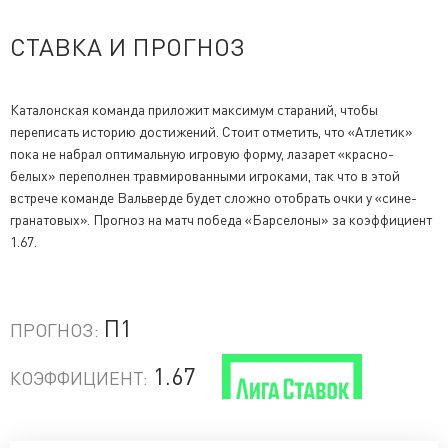
СТАВКА И ПРОГНОЗ
Каталонская команда приложит максимум стараний, чтобы
переписать историю достижений. Стоит отметить, что «Атлетик»
пока не набрал оптимальную игровую форму, лазарет «красно-
белых» переполнен травмированными игроками, так что в этой
встрече команде Вальверде будет сложно отобрать очки у «сине-
гранатовых». Прогноз на матч победа «Барселоны» за коэффициент
1.67.
П1
ПРОГНОЗ:
1.67
КОЭФФИЦИЕНТ: