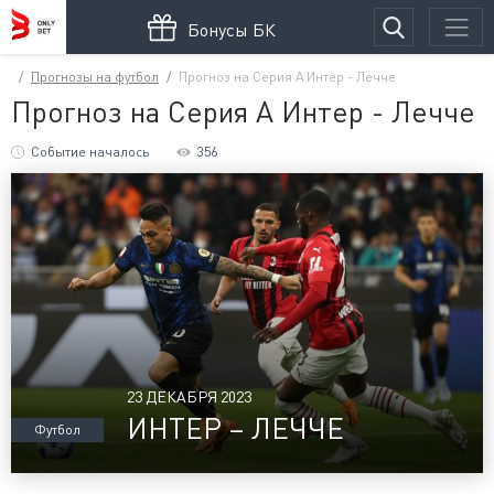
Бонусы БК
Прогнозы на футбол
Прогноз на Серия А Интер - Лечче
Прогноз на Серия А Интер - Лечче
Событие началось
356
23 ДЕКАБРЯ 2023
ИНТЕР – ЛЕЧЧЕ
Футбол