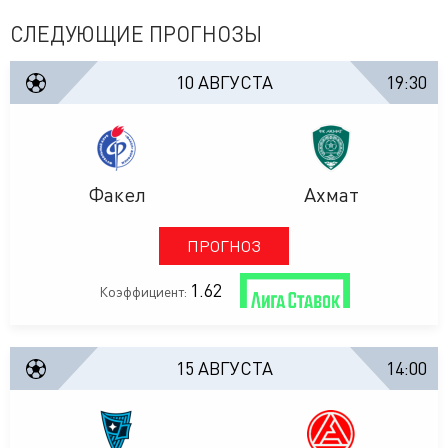
СЛЕДУЮЩИЕ ПРОГНОЗЫ
10 АВГУСТА
19:30
Факел
Ахмат
ПРОГНОЗ
1.62
Коэффициент:
15 АВГУСТА
14:00